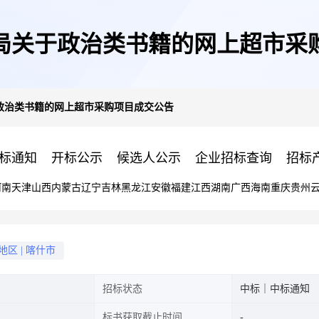
局关于政治类书籍的网上超市采
政治类书籍的网上超市采购项目成交公告
标通知
开标公示
候选人公示
企业招标查询
招标
河南
天津
山西
内蒙古
辽宁
吉林
黑龙江
安徽
福建
江西
湖南
广西
海南
重庆
贵州
地区
|
喀什市
招标状态
中标｜中标通知
标书获取截止时间