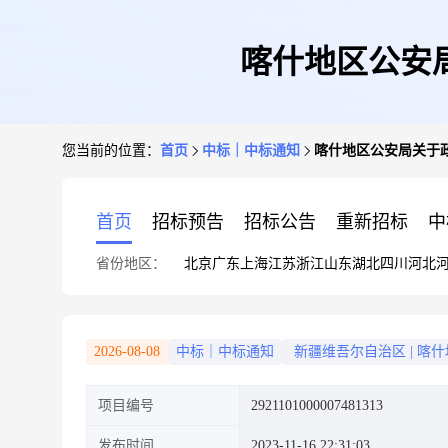
喀什地区公安
您当前的位置：
首页
中标｜中标通知
喀什地区公安局关于
首页
招标预告
招标公告
重新招标
中
省份地区：
北京
广东
上海
江苏
浙江
山东
湖北
四川
河北
2026-08-08
中标｜中标通知
新疆维吾尔自治区
|
喀什
项目编号
2921101000007481313
发布时间
2023-11-16 22:31:03