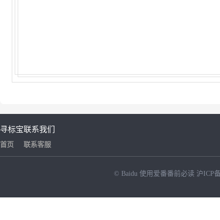
寻标宝
联系我们
首页
联系客服
© Baidu
使用爱番番前必读
沪ICP备
NEW
HOT