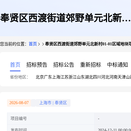
奉贤区西渡街道郊野单元北新村
您当前的位置：
首页
奉贤区西渡街道郊野单元北新村01-01区域地块
01-01区域地块项目
首页
招标预告
招标公告
重新招标
中标通知
省份地区：
北京
广东
上海
江苏
浙江
山东
湖北
四川
河北
河南
天津
山
2026-08-07
上海市
|
奉贤区
项目编号
发布时间
2024-12-11 00:00:0