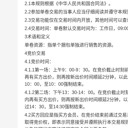
2.1本规则根据《中华人民共和国合同法》。
2.2参加单卷交易的当事人应当仔细阅读并遵守本
2.3交易功能仅在交易时间内开放，其他时间可以
2.4交易时间：单卷默认交易时间为：工作日，09:00-1
3术语和定义
单卷资源：指单个捆包单独进行销售的资源。
4竞价交易
4.1竞价时间：
4.1.1第一场：上午9：00-9：30。在竞价截
再有买方出价，则再按新出价时间顺延2分钟，以
10：00，至10：00强制结束。
4.1.2第二场：下午13：30-14：00。在竞价
内再有买方出价，则再按新出价时间顺延2分钟，
过14：30，至14:30强制结束。
4.2买方回应是指买方会员，在竞价结束前通过交
取得竞价权，即表示同意接受并遵照执行本交易规