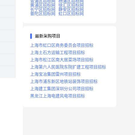
青浦区招标网
杨浦区招标网
黄浦区招标网
徐汇区招标网
长宁区招标网
静安区招标网
普陀区招标网
虹口区招标网
最新采购项目
上海市虹口区商务委员会项目招标
上海土石方运输工程项目招标
上海市松江区南大居菜场项目招标
上海第六人民医院东院扩建工程项目招标
上海宝冶集团雷州项目招标
上海市浦东新区地铁站装饰项目招标
上海建工集团深圳分公司项目招标
黑龙江上海电建风电项目招标