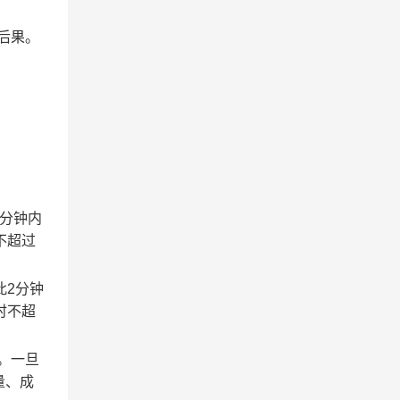
后果。
2分钟内
不超过
此2分钟
时不超
。一旦
量、成