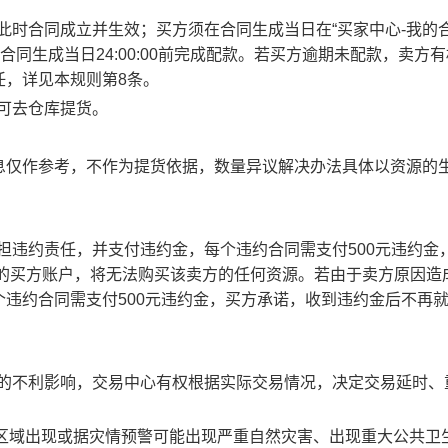
此时合同成立并生效；买方须在合同生成当日在“买家中心-我的合
合同生成当日24:00:00前完成配款。若买方逾期未配款，卖方
任，详见本规则第8条。
方可去仓库提货。
息仅作参考，不作为提货依据，数量异议解决办法具体以资源的
承担违约责任，并支付违约金，每个违约合同需支付500元违约金
责任的买方账户，将无法购买该卖方的任何资源。若由于卖方原因造
违约合同需支付500元违约金，买方承诺，收到违约金后不再
成的不利影响，交易中心有权根据实际交易情况，决定交易延时、
部分区域出现或据灾情预警可能出现严重自然灾害、出现重大公共卫