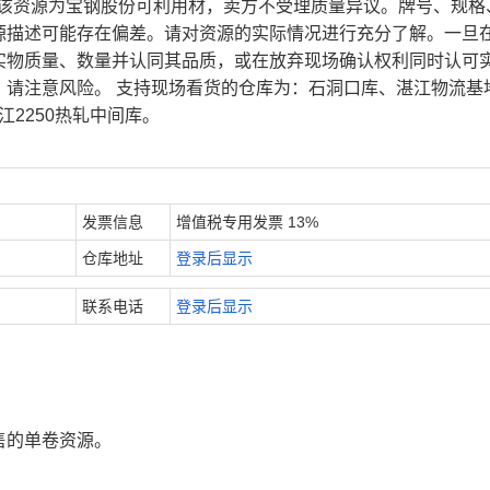
、该资源为宝钢股份可利用材，卖方不受理质量异议。牌号、规格
源描述可能存在偏差。请对资源的实际情况进行充分了解。一旦
实物质量、数量并认同其品质，或在放弃现场确认权利同时认可
，请注意风险。 支持现场看货的仓库为：石洞口库、湛江物流基
江2250热轧中间库。
发票信息
增值税专用发票 13%
仓库地址
登录后显示
联系电话
登录后显示
售的单卷资源。