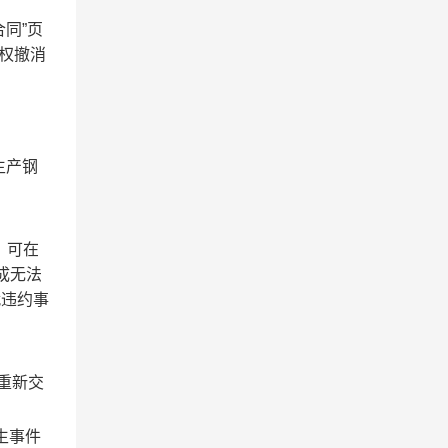
同”页
有权撤消
生产钢
，可在
成无法
就违约事
重新交
生事件