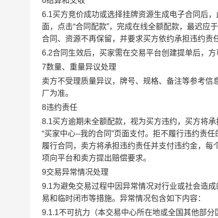
6结算和交收
6.1买方竞价成功或选择挂牌资源生成电子合同后，
面，点击“合同配款”，完成在线全额配款，最迟应于
合同、资源不再保留，并要求买方依约承担违约责
6.2合同生效后，买家需在交易平台创建提单后，
7数量、重量异议处理
卖方不受理质量异议，牌号、规格、备注等参考信
厂为准。
8违约责任
8.1买方逾期未全额配款，视为买方违约，买方将
“买家中心--我的合同”页面支付。拒不履行违约
履行合同，卖方将承担违约责任并支付违约金，每个
项向平台和卖方提出赔偿要求。
9交易异常情况处理
9.1为避免交易过程中因异常情况对行业或社会造
易和临时闭市等措施。异常情况包含如下内容：
9.1.1不可抗力（本交易中心所在地或全国其他