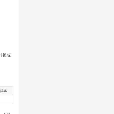
时被成
费率