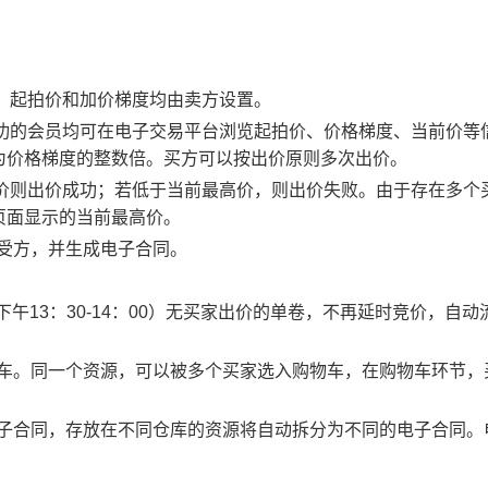
物，起拍价和加价梯度均由卖方设置。
应成功的会员均可在电子交易平台浏览起拍价、价格梯度、当前价等
为价格梯度的整数倍。买方可以按出价原则多次出价。
最高价则出价成功；若低于当前最高价，则出价失败。由于存在多个
页面显示的当前最高价。
买受方，并生成电子合同。
0、下午13：30-14：00）无买家出价的单卷，不再延时竞价，自动
物车。同一个资源，可以被多个买家选入购物车，在购物车环节，
电子合同，存放在不同仓库的资源将自动拆分为不同的电子合同。