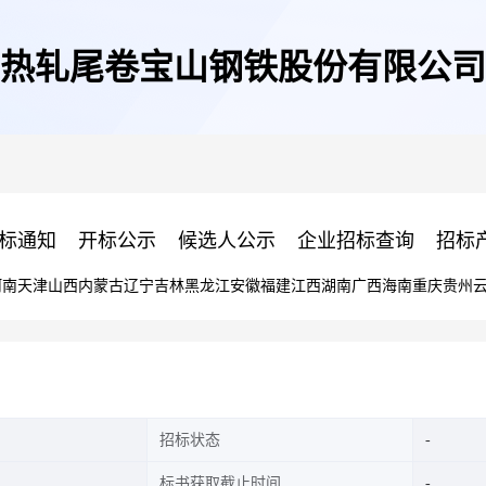
热轧尾卷宝山钢铁股份有限公司
标通知
开标公示
候选人公示
企业招标查询
招标
河南
天津
山西
内蒙古
辽宁
吉林
黑龙江
安徽
福建
江西
湖南
广西
海南
重庆
贵州
招标状态
标书获取截止时间