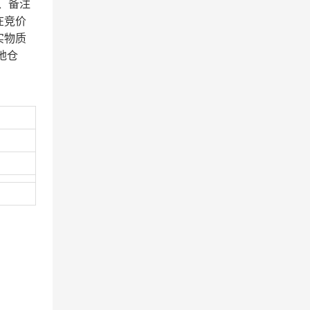
、备注
在竞价
实物质
地仓