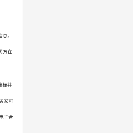
信息。
买方在
流标并
买家可
电子合