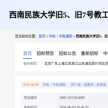
西南民族大学旧5、旧7号教工宿
您当前的位置：
首页
中标｜中标通知
西南民族大学旧5、旧7
首页
招标预告
招标公告
重新招标
中
省份地区：
北京
广东
上海
江苏
浙江
山东
湖北
四川
河北
2026-08-08
中标｜中标通知
四川省
|
成都市
|
武侯区
项目编号
SMU-WT2024095
发布时间
2024-06-03 10:48:33