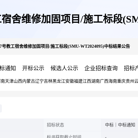
舍维修加固项目/施工标段(SMU-
号教工宿舍维修加固项目/施工标段(SMU-WT2024095)中标结果公告
标通知
开标公示
候选人公示
企业招标查询
招标
河南
天津
山西
内蒙古
辽宁
吉林
黑龙江
安徽
福建
江西
湖南
广西
海南
重庆
贵州
招标状态
中标｜中标通知
标书获取截止时间