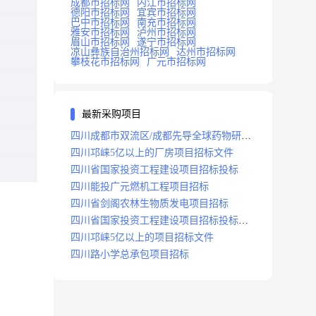
成都市招标网
内江市招标网
德阳市招标网
宜宾市招标网
巴中市招标网
南充市招标网
雅安市招标网
泸州市招标网
眉山市招标网
遂宁市招标网
凉山彝族自治州招标网
达州市招标网
攀枝花市招标网
广元市招标网
最新采购项目
四川成都市双流区/成都先导全球药物研发
生产基地(一期)(dj)项目招标标段
四川邛崃5亿以上的厂房项目招标文件
四川省国家投资工程建设项目招标投标
四川能投广元燃机工程项目招标
四川省剑阁农林生物质发电项目招标
四川省国家投资工程建设项目招标投标
2008年版
四川邛崃5亿以上的项目招标文件
四川路小学总承包项目招标