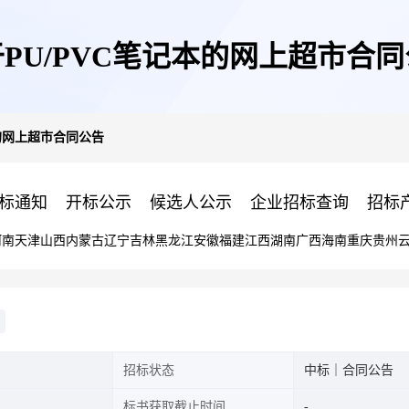
PU/PVC笔记本的网上超市合
本的网上超市合同公告
标通知
开标公示
候选人公示
企业招标查询
招标
河南
天津
山西
内蒙古
辽宁
吉林
黑龙江
安徽
福建
江西
湖南
广西
海南
重庆
贵州
招标状态
中标｜合同公告
标书获取截止时间