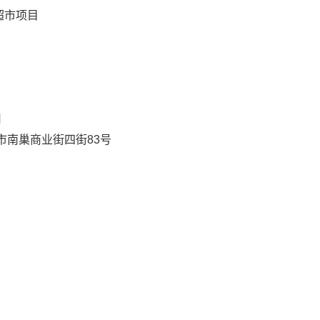
超市项目
司
市南巢商业街四街83号