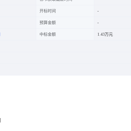
开标时间
预算金额
司
中标金额
1.43万元
同