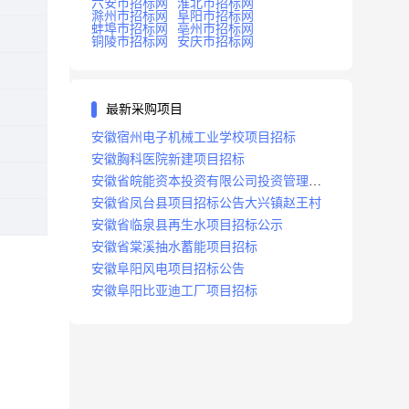
六安市招标网
淮北市招标网
滁州市招标网
阜阳市招标网
蚌埠市招标网
亳州市招标网
铜陵市招标网
安庆市招标网
最新采购项目
安徽宿州电子机械工业学校项目招标
安徽胸科医院新建项目招标
安徽省皖能资本投资有限公司投资管理系
统建设项目招标
安徽省凤台县项目招标公告大兴镇赵王村
安徽省临泉县再生水项目招标公示
安徽省棠溪抽水蓄能项目招标
安徽阜阳风电项目招标公告
安徽阜阳比亚迪工厂项目招标