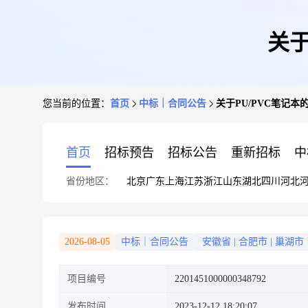
关于
您当前的位置：
首页
中标｜合同公告
关于PU/PVC笔记
首页
招标预告
招标公告
重新招标
中
省份地区：
北京
广东
上海
江苏
浙江
山东
湖北
四川
河北
2026-08-05
中标｜合同公告
安徽省
|
合肥市
|
巢湖市
项目编号
2201451000000348792
发布时间
2023-12-12 18:20:07