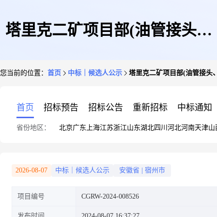
塔里克二矿项目部(油管接头、
您当前的位置：
首页
中标｜候选人公示
塔里克二矿项目部(油管接头、
螺栓等)物资询价中标公示公告
首页
招标预告
招标公告
重新招标
中标通知
省份地区：
北京
广东
上海
江苏
浙江
山东
湖北
四川
河北
河南
天津
山
(一次)
2026-08-07
中标｜候选人公示
安徽省
|
宿州市
项目编号
CGRW-2024-008526
发布时间
2024-08-07 16:37:27