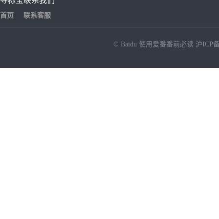
寻标宝
联系我们
首页
联系客服
© Baidu
使用爱番番前必读
沪ICP备
NEW
HOT
暂时没有搜索结果…