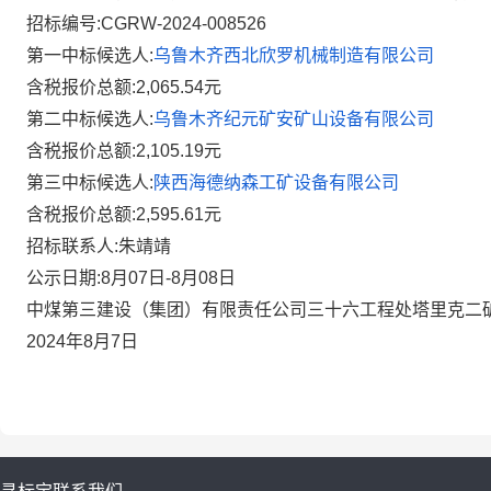
招标编号
:CGRW-2024-00
8526
第一中标候选人
:
乌鲁木齐西北欣罗机械制造有限公司
含税报价
总额
:2,065.54
元
第二中标候选人
:
乌鲁木齐纪元矿安矿山设备有限公司
含税报
价总额
:2,105.19
元
第三中标候选人
:
陕西海德纳森工矿设备有限公司
含税报价
总
额
:2,595.61
元
招标
联系
人
:朱靖靖
公示日期
:
8
月
07
日
-
8
月
08
日
中煤第三建设（集团）有限责任公司三十六工程处
塔里克二
2024年
8
月
7
日