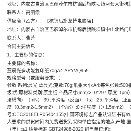
地址：内蒙古自治区巴彦淖尔市杭锦后旗陕坝镇河套大街杭
联系人：高丽霞
供应商（乙方）：【杭锦后旗龙博电脑店】
地址：内蒙古自治区巴彦淖尔市杭锦后旗陕坝镇中山北路门
联系人：曹芳
合同主要信息
1、主要标的信息：
主要标的名称：
蓝晨光多功能复印纸70gA4-APYVQ959
规格型号（或服务要求）：
参数:系列:晨光 蓝晨光;克数:70g;纸张大小:A4;每包张数:50
级:优;原材料类别:原生纸;产品尺寸(mm):210*297;厚度（μ
法横向）（mN）:39 ;平滑度（反面）（s）:25 ;平滑度（正面）（s
度（0.3mm2-1.5mm2）（个/㎡）:0 ;尘埃度（＞1.5mm
号:CEC2018ELP05404155;中国环境标志产品认证证书有效期:
人要求的供货时间内免费送货到采购单位指定的地点;产地:国
（年）:≥1;质量标准:GBT24988-2020;销售单位:包;;