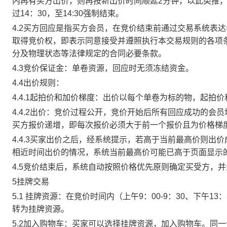
内再有买方出价，则再按新出价时间顺延2分钟，以此类推
过14：30，至14:30强制结束。
4.2买方回应是指买方会员，在竞价结束前通过交易系统表
取得竞价权，即表示同意接受并遵照执行本交易规则的各项
分及物理状态等法律规定的合同必要条款。
4.3竞价保证金：单卷资源，回应时无须冻结资金。
4.4出价规则：
4.4.1起拍价和加价梯度：出价以每个单卷为标的物，起拍
4.4.2出价：竞价过程公开，竞价开始后所有回应成功的
买方报价递增，即每次报价必须大于前一个报价且为价格梯
4.4.3买家出价之后，经系统提示，若高于当前最高价则
相近时间出价的情况，系统当前最高价可能已高于页面显示
4.5竞价结束后，系统自动按照价格优先原则确定买受方，
5挂牌交易
5.1 挂牌资源：在竞价时间内（上午9：00-9：30、下午1
转为挂牌资源。
5.2加入购物车：买家可以选择挂牌资源，加入购物车。同