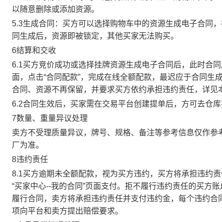
以随意删除或添加资源。
5.3生成合同：买方可以选择购物车中的资源生成电子合同
同生成后，资源即被锁定，其他买家无法购买。
6结算和交收
6.1买方竞价成功或选择挂牌资源生成电子合同后，此时合同
面，点击“合同配款”，完成在线全额配款，最迟应于合同生成当
合同、资源不再保留，并要求买方依约承担违约责任，详见
6.2合同生效后，买家需在交易平台创建提单后，方可去仓
7数量、重量异议处理
卖方不受理质量异议，牌号、规格、备注等参考信息仅作参
厂为准。
8违约责任
8.1买方逾期未全额配款，视为买方违约，买方将承担违约
“买家中心--我的合同”页面支付。拒不履行违约责任的买
履行合同，卖方将承担违约责任并支付违约金，每个违约合同
项向平台和卖方提出赔偿要求。