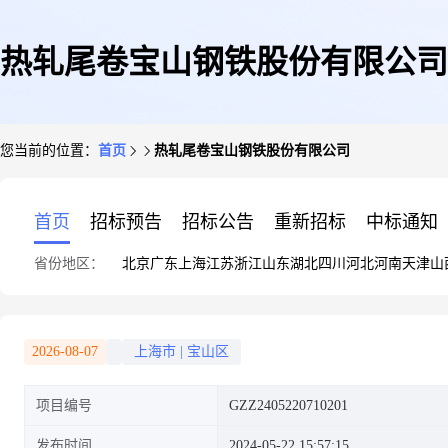
热轧尾卷宝山钢铁股份有限公司
您当前的位置：
首页
热轧尾卷宝山钢铁股份有限公司
首页
招标预告
招标公告
重新招标
中标通知
省份地区：
北京
广东
上海
江苏
浙江
山东
湖北
四川
河北
河南
天津
山
2026-08-07
上海市
|
宝山区
项目编号
GZZ2405220710201
发布时间
2024-05-22 15:57:15