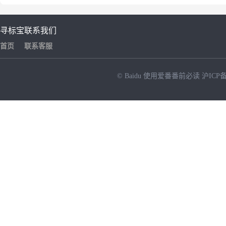
寻标宝
联系我们
首页
联系客服
© Baidu
使用爱番番前必读
沪ICP备
NEW
HOT
暂时没有搜索结果…