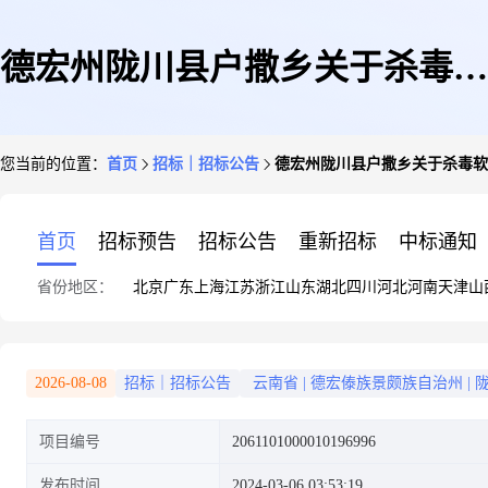
德宏州陇川县户撒乡关于杀毒软
您当前的位置：
首页
招标｜招标公告
德宏州陇川县户撒乡关于杀毒软
件的网上超市采购项目采购公告
首页
招标预告
招标公告
重新招标
中标通知
省份地区：
北京
广东
上海
江苏
浙江
山东
湖北
四川
河北
河南
天津
山
2026-08-08
招标｜招标公告
云南省
|
德宏傣族景颇族自治州
|
项目编号
2061101000010196996
发布时间
2024-03-06 03:53:19