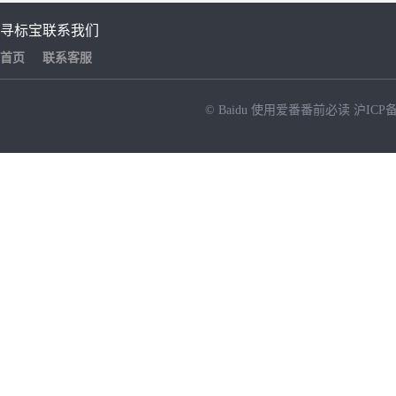
寻标宝
联系我们
首页
联系客服
© Baidu
使用爱番番前必读
沪ICP备
NEW
HOT
暂时没有搜索结果…