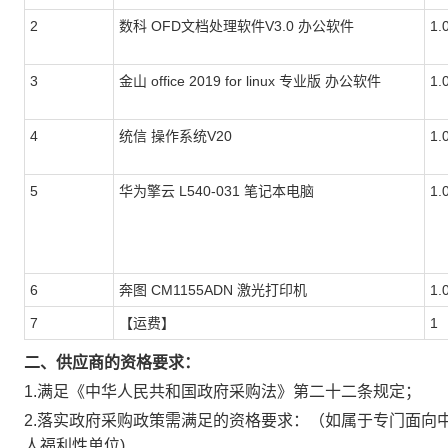
2
数科 OFD文档处理软件V3.0 办公软件
1.
3
金山 office 2019 for linux 专业版 办公软件
1.
4
统信 操作系统V20
1.
5
华为擎云 L540-031 笔记本电脑
1.
6
奔图 CM1155ADN 激光打印机
1.
7
【运费】
1
二、供应商的资格要求：
1.满足《中华人民共和国政府采购法》第二十二条规定；
2.落实政府采购政策需满足的资格要求：
（如属于专门面向
人福利性单位)