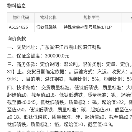
物料信息
物料代码
物料名称
规格型号
A5124625
低钛低磷铁
特殊合金@型号规格:LTLP
询价条款
一、交货地址：广东省湛江市霞山区湛江钢铁
二、保证金额度：300000.0元
三、商务条款：定价说明：湿公吨。限价类别：定量、定价。价格条款
31】止。交货日期确定依据：。运输方式：汽运。收货人：
运地：，目的地：湛江钢铁，溢装比例：5%，短装比例：5
四、技术条款： 交货质量标准。低钛低磷铁，质量标准：大粒
起始值≥0，截至值≤1.8。低钛低磷铁，质量标准：钒，起始值
截至值≤0.045。低钛低磷铁，质量标准：磷，起始值≥22
至值≤50。低钛低磷铁，质量标准：碳，起始值≥0，截至值≤
≤0.18。低钛低磷铁，质量标准：硅，起始值≥0，截至值≤2
钛低磷铁，质量标准：铬，起始值≥0，截至值≤0.9。