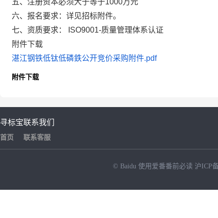
五、注册资本必须大于等于1000万元
六、报名要求：详见招标附件。
七、资质要求： ISO9001-质量管理体系认证
附件下载
湛江钢铁低钛低磷鉄公开竞价采购附件.pdf
附件下载
寻标宝
联系我们
首页
联系客服
© Baidu
使用爱番番前必读
沪ICP备
NEW
HOT