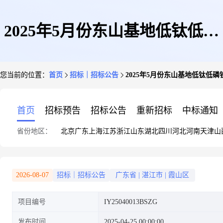
2025年5月份东山基地低钛低磷
您当前的位置：
首页
招标｜招标公告
2025年5月份东山基地低钛低磷
铁165采购公告(宝钢股份原料采
首页
招标预告
招标公告
重新招标
中标通知
省份地区：
北京
广东
上海
江苏
浙江
山东
湖北
四川
河北
河南
天津
山
购中心)
2026-08-07
招标｜招标公告
广东省
|
湛江市
|
霞山区
项目编号
IY25040013BSZG
发布时间
2025-04-25 00:00:00