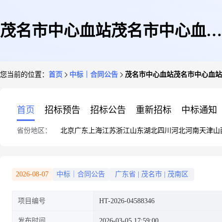
茂名市中心血站茂名市中心血站
您当前的位置：
首页
中标｜合同公告
茂名市中心血站茂名市中心血站
物业管理服务电子卖场合同的合
首页
招标预告
招标公告
重新招标
中标通知
省份地区：
北京
广东
上海
江苏
浙江
山东
湖北
四川
河北
河南
天津
山
同公告
2026-08-07
中标｜合同公告
广东省
|
茂名市
|
茂南区
项目编号
HT-2026-04588346
发布时间
2026-03-05 17:59:00