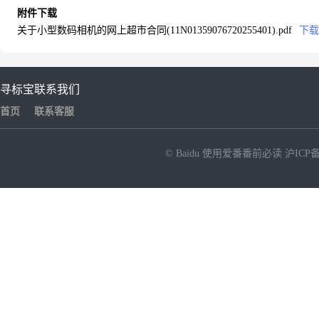
附件下载
关于小型数码相机的网上超市合同(11N01359076720255401).pdf
下载
寻标宝
联系我们
首页
联系客服
© Baidu
使用爱番番前必读
沪ICP备
NEW
HOT