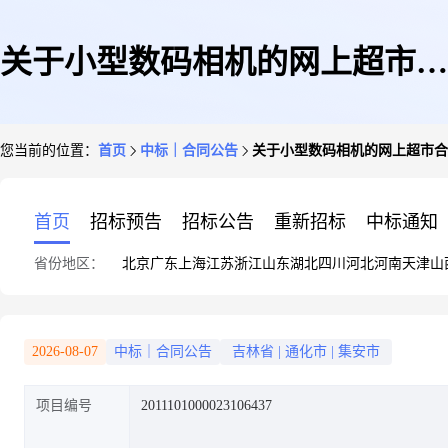
关于小型数码相机的网上超市合
您当前的位置：
首页
中标｜合同公告
关于小型数码相机的网上超市合
同公告
首页
招标预告
招标公告
重新招标
中标通知
省份地区：
北京
广东
上海
江苏
浙江
山东
湖北
四川
河北
河南
天津
山
2026-08-07
中标｜合同公告
吉林省
|
通化市
|
集安市
项目编号
2011101000023106437