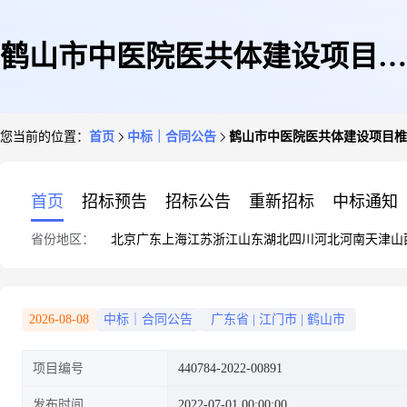
鹤山市中医院医共体建设项目椎
您当前的位置：
首页
中标｜合同公告
鹤山市中医院医共体建设项目椎
间孔内窥镜手术系统项目
首页
招标预告
招标公告
重新招标
中标通知
省份地区：
北京
广东
上海
江苏
浙江
山东
湖北
四川
河北
河南
天津
山
2026-08-08
中标｜合同公告
广东省
|
江门市
|
鹤山市
项目编号
440784-2022-00891
发布时间
2022-07-01 00:00:00