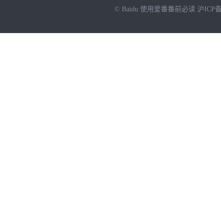
© Baidu
使用爱番番前必读
沪ICP备
NEW
HOT
暂时没有搜索结果…