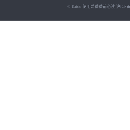
© Baidu
使用爱番番前必读
沪ICP备
NEW
HOT
暂时没有搜索结果…