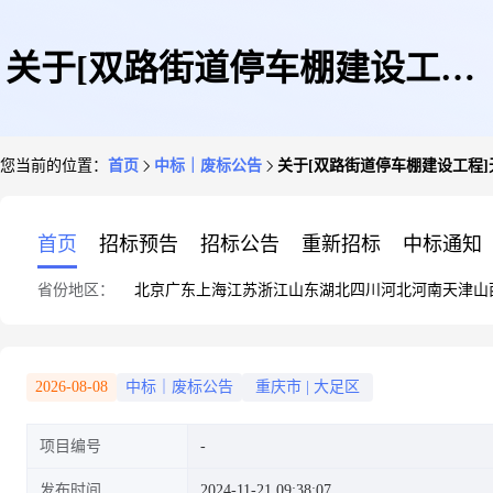
关于[双路街道停车棚建设工程]
您当前的位置：
首页
中标｜废标公告
关于[双路街道停车棚建设工程
无效项目的公示
首页
招标预告
招标公告
重新招标
中标通知
省份地区：
北京
广东
上海
江苏
浙江
山东
湖北
四川
河北
河南
天津
山
2026-08-08
中标｜废标公告
重庆市
|
大足区
项目编号
发布时间
2024-11-21 09:38:07