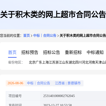
关于积木类的网上超市合同公告
您当前的位置：
首页
中标｜合同公告
关于积木类的网上超市合同公告
首页
招标预告
招标公告
重新招标
中标通知
省份地区：
北京
广东
上海
江苏
浙江
山东
湖北
四川
河北
河南
天津
山
2026-08-06
中标｜合同公告
江西省
|
景德镇市
项目编号
2531401000002762045
发布时间
2023-12-27 10:53:58