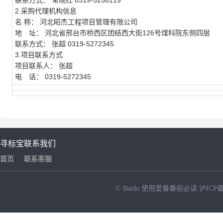
联系方式：
常晓红 0319-5256119
2.采购代理机构信息
名 称：
河北昭杰工程项目管理有限公司
地 址：
河北省邢台市桥西区团结西大街126号煤科院东侧四层
联系方式：
张超 0319-5272345
3.项目联系方式
项目联系人：
张超
电 话：
0319-5272345
寻标宝
联系我们
首页
联系客服
© Baidu
使用爱番番前必读
沪ICP备
NEW
HOT