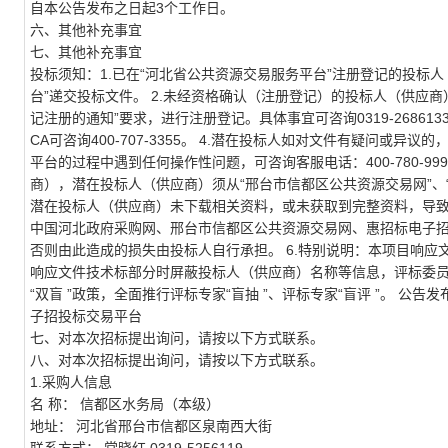
自本公告发布之日起3个工作日。
六、其他补充事宜
七、其他补充事宜
投标须知：1.已在“河北省公共资源交易服务平台”注册登记的投标人
台”递交投标文件。 2.未经资格确认（注册登记）的投标人（供应
记注册的通知”要求，进行注册登记。具体事宜可咨询0319-26861
CA可咨询400-707-3355。 4.潜在投标人如对文件有疑问
平台的过程中遇到任何操作性问题，可咨询客服电话：400-780-9
商），潜在投标人（供应商）须从“邢台市信都区公共资源交易网”、
潜在投标人（供应商）未下载相关资料，或未获取到完整资料，导致
中国河北政府采购网、邢台市信都区公共资源交易网、惠招标电子
否则由此造成的损失由投标人自行承担。 6.特别说明：本项目响
响应文件技术标部分时屏蔽投标人（供应商）名称等信息，评标委
“双盲 ”政策，全面推行评标专家“盲抽 ”、评标专家“盲评 ”。 
子招投标交易平台
七、对本次招标提出询问，请按以下方式联系。
八、对本次招标提出询问，请按以下方式联系。
1.采购人信息
名 称：
信都区水务局（本级）
地址：
河北省邢台市信都区泉南西大街