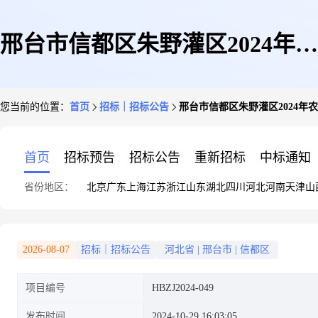
邢台市信都区朱野灌区2024年农
您当前的位置：
首页
招标｜招标公告
邢台市信都区朱野灌区2024年
业水价综合改革项目招标公告
首页
招标预告
招标公告
重新招标
中标通知
省份地区：
北京
广东
上海
江苏
浙江
山东
湖北
四川
河北
河南
天津
山
2026-08-07
招标｜招标公告
河北省
|
邢台市
|
信都区
项目编号
HBZJ2024-049
发布时间
2024-10-29 16:03:05