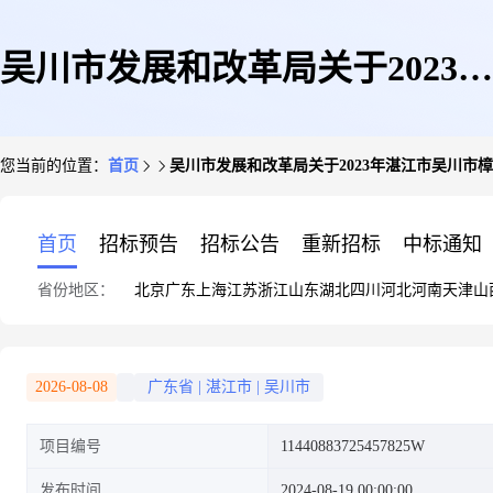
吴川市发展和改革局关于2023年
您当前的位置：
首页
吴川市发展和改革局关于2023年湛江市吴川
湛江市吴川市樟铺镇樟铺村委会
首页
招标预告
招标公告
重新招标
中标通知
省份地区：
北京
广东
上海
江苏
浙江
山东
湖北
四川
河北
河南
天津
山
里村乡村补短板工程项目初步设
2026-08-08
广东省
|
湛江市
|
吴川市
项目编号
11440883725457825W
计概算审批前公示
发布时间
2024-08-19 00:00:00