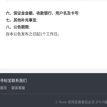
六、保证金金额、收款银行、用户名及卡号:
七、其他补充事宜:
八、公告期限:
自本公告发布之日起1个工作日。
寻标宝
联系我们
首页
联系客服
© Baidu
使用爱番番前必读
沪ICP备