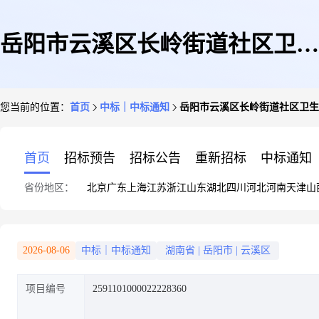
岳阳市云溪区长岭街道社区卫生
您当前的位置：
首页
中标｜中标通知
岳阳市云溪区长岭街道社区卫生
服务中心关于广告制作服务的网
首页
招标预告
招标公告
重新招标
中标通知
省份地区：
北京
广东
上海
江苏
浙江
山东
湖北
四川
河北
河南
天津
山
上超市采购项目成交公告
2026-08-06
中标｜中标通知
湖南省
|
岳阳市
|
云溪区
项目编号
2591101000022228360