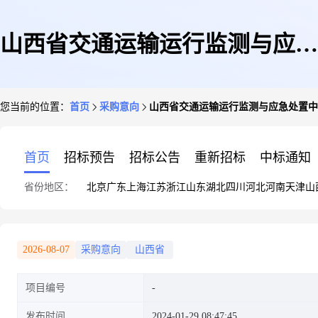
山西省交通运输运行监测与应急
您当前的位置：
首页
采购意向
山西省交通运输运行监测与应急处置中心
处置中心(山西省交通运输厅新
首页
招标预告
招标公告
重新招标
中标通知
省份地区：
北京
广东
上海
江苏
浙江
山东
湖北
四川
河北
河南
天津
山
闻中心)2024年1月政府采购意向
2026-08-07
采购意向
山西省
项目编号
发布时间
2024-01-29 08:47:45