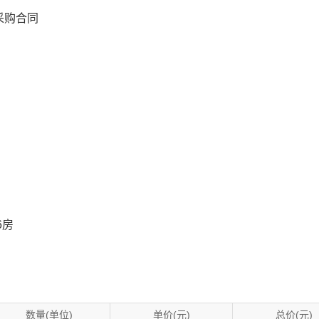
采购合同
6房
数量(单位)
单价(元)
总价(元)