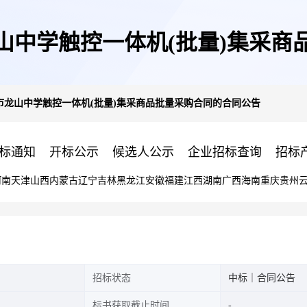
山中学触控一体机(批量)集采商
市龙山中学触控一体机(批量)集采商品批量采购合同的合同公告
标通知
开标公示
候选人公示
企业招标查询
招标
河南
天津
山西
内蒙古
辽宁
吉林
黑龙江
安徽
福建
江西
湖南
广西
海南
重庆
贵州
招标状态
中标｜合同公告
标书获取截止时间