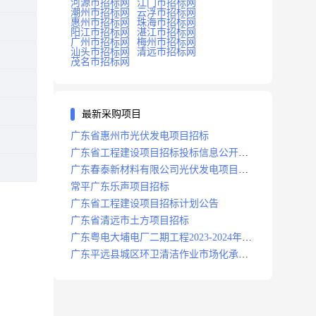
河源市招标网
江门市招标网
潮州市招标网
云浮市招标网
惠州市招标网
珠海市招标网
阳江市招标网
湛江市招标网
广州市招标网
梅州市招标网
汕头市招标网
清远市招标网
茂名市招标网
最新采购项目
广东省惠州市光伏发电项目招标
广东省工程建设项目招标投标信息公开目
录
广东春泰新材料有限公司光伏发电项目招
标
常平广东乐声项目招标
广东省工程建设项目招标计划公告
广东省清远市土方项目招标
广东粤电大埔电厂二期工程2023-2024年度
安保服务项目招标公告
广东平远县城区环卫清洁作业市场化承包
项目招标中标候选人公示