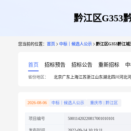
黔江区G35
您当前的位置：
首页
中标｜候选人公示
黔江区G353黔江
首页
招标预告
招标公告
重新招标
中
省份地区：
北京
广东
上海
江苏
浙江
山东
湖北
四川
河北
2026-08-06
中标｜候选人公示
重庆市
|
黔江区
项目编号
50011420220817001010101
发布时间
2022-09-14 10:19:11