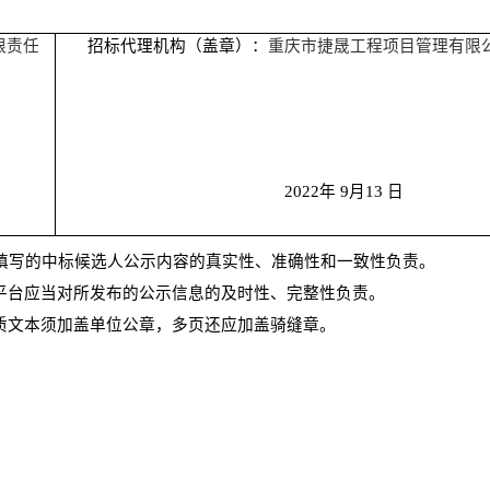
限责任
招标代理机构（盖章）：
重庆市捷晟工程项目管理有限
2022
年
9
月
13
日
对填写的中标候选人公示内容的真实性、准确性和一致性负责
。
易平台应当对所发布的公示信息的及时性、完整性负责。
纸质文本须加盖单位公章，多页还应加盖骑缝章。