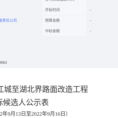
开标时间
限责任公司
预算金额
中标金额
0662
黔江城至湖北界路面改造工程
标候选人公示表
2
年
9
月
13
日至
2022
年
9
月
16
日）