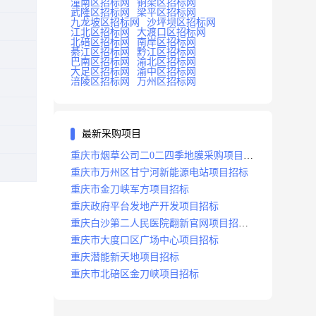
潼南区招标网
铜梁区招标网
武隆区招标网
梁平区招标网
九龙坡区招标网
沙坪坝区招标网
江北区招标网
大渡口区招标网
北碚区招标网
南岸区招标网
綦江区招标网
黔江区招标网
巴南区招标网
渝北区招标网
大足区招标网
渝中区招标网
涪陵区招标网
万州区招标网
最新采购项目
重庆市烟草公司二0二四季地膜采购项目招
标公告
重庆市万州区甘宁河新能源电站项目招标
重庆市金刀峡军方项目招标
重庆政府平台发地产开发项目招标
重庆白沙第二人民医院翻新官网项目招标
公告
重庆市大度口区广场中心项目招标
重庆潜能新天地项目招标
重庆市北碚区金刀峡项目招标