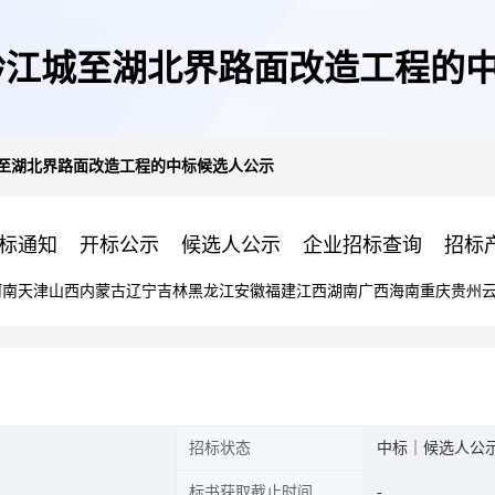
3黔江城至湖北界路面改造工程的
城至湖北界路面改造工程的中标候选人公示
标通知
开标公示
候选人公示
企业招标查询
招标
河南
天津
山西
内蒙古
辽宁
吉林
黑龙江
安徽
福建
江西
湖南
广西
海南
重庆
贵州
招标状态
中标｜候选人公
标书获取截止时间