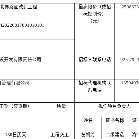
湖北界路面改造工程
最高限价（或招
2598323
标控制价）
（元）
420220817001010101
设开发有限责任公司
招标人联系电话
023-792
目管理有限公司
招标代理机构联
1359493
系电话
工期（交货期）
质量
拟任项目负责人
姓名
证书名称
证
180日历天
工程交工
左朝芳
二级建造
渝
2