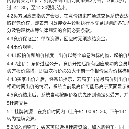
内再有买方出价，则再按新出价时间顺延2分钟，以此类推
过14：30，至14:30强制结束。
4.2买方回应是指买方会员，在竞价结束前通过交易系统表
取得竞价权，即表示同意接受并遵照执行本交易规则的各项
分及物理状态等法律规定的合同必要条款。
4.3竞价保证金：单卷资源，回应时无须冻结资金。
4.4出价规则：
4.4.1起拍价和加价梯度：出价以每个单卷为标的物，起拍
4.4.2出价：竞价过程公开，竞价开始后所有回应成功的
买方报价递增，即每次报价必须大于前一个报价且为价格梯
4.4.3买家出价之后，经系统提示，若高于当前最高价则
相近时间出价的情况，系统当前最高价可能已高于页面显示
4.5竞价结束后，系统自动按照价格优先原则确定买受方，
5挂牌交易
5.1 挂牌资源：在竞价时间内（上午9：00-9：30、下午1
转为挂牌资源。
5.2加入购物车：买家可以选择挂牌资源，加入购物车。同