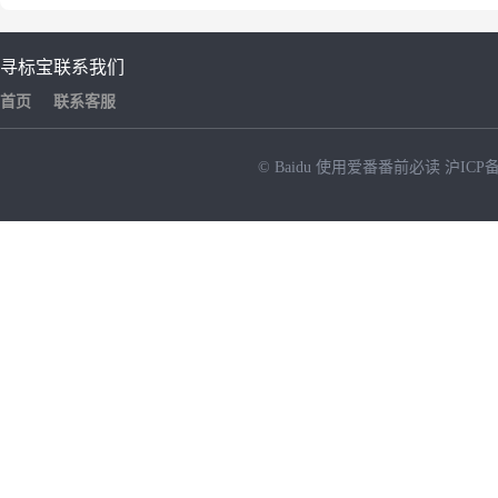
寻标宝
联系我们
首页
联系客服
© Baidu
使用爱番番前必读
沪ICP备
NEW
HOT
暂时没有搜索结果…