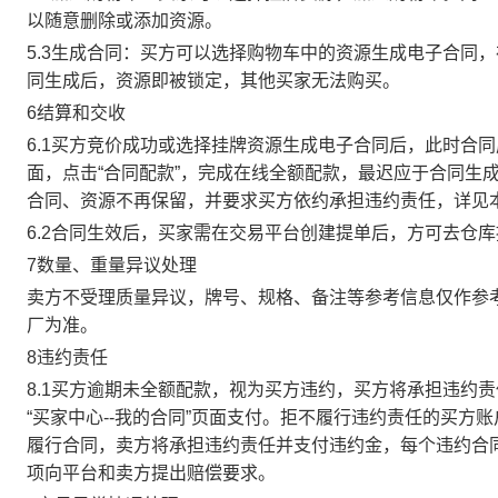
以随意删除或添加资源。
5.3生成合同：买方可以选择购物车中的资源生成电子合同
同生成后，资源即被锁定，其他买家无法购买。
6结算和交收
6.1买方竞价成功或选择挂牌资源生成电子合同后，此时合同
面，点击“合同配款”，完成在线全额配款，最迟应于合同生成当
合同、资源不再保留，并要求买方依约承担违约责任，详见
6.2合同生效后，买家需在交易平台创建提单后，方可去仓
7数量、重量异议处理
卖方不受理质量异议，牌号、规格、备注等参考信息仅作参
厂为准。
8违约责任
8.1买方逾期未全额配款，视为买方违约，买方将承担违约
“买家中心--我的合同”页面支付。拒不履行违约责任的买
履行合同，卖方将承担违约责任并支付违约金，每个违约合同
项向平台和卖方提出赔偿要求。