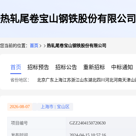
热轧尾卷宝山钢铁股份有限公司
您当前的位置：
首页
热轧尾卷宝山钢铁股份有限公司
首页
招标预告
招标公告
重新招标
中标通知
省份地区：
北京
广东
上海
江苏
浙江
山东
湖北
四川
河北
河南
天津
山
2026-08-07
上海市
|
宝山区
项目编号
GZZ2404150720630
发布时间
2024-04-15 10:57:16