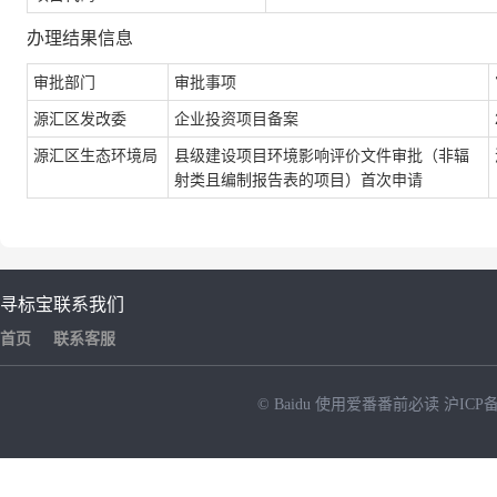
办理结果信息
审批部门
审批事项
源汇区发改委
企业投资项目备案
源汇区生态环境局
县级建设项目环境影响评价文件审批（非辐
射类且编制报告表的项目）首次申请
寻标宝
联系我们
首页
联系客服
© Baidu
使用爱番番前必读
沪ICP备
NEW
HOT