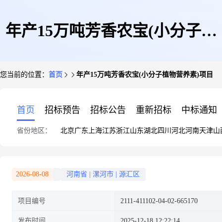
年产15万吨芳香农宝(小分子植
您当前的位置：
首页
年产15万吨芳香农宝(小分子植物营养素)项目
物营养素)项目
首页
招标预告
招标公告
重新招标
中标通知
省份地区：
北京
广东
上海
江苏
浙江
山东
湖北
四川
河北
河南
天津
山
2026-08-08
河南省
|
漯河市
|
源汇区
项目编号
2111-411102-04-02-665170
发布时间
2025-12-18 12:22:14