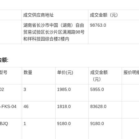
成交供应商地址
成交金额（元）
湖南省长沙市中国（湖南）自由
98763.0
贸易试验区长沙片区漓湘路98号
和祥科技园综合楼2楼内
额:
型号
数量
单价(元)
成交金额
报价明
（元）
02
3
1985.0
5955.0
-FKS-04
46
1818.0
83628.0
BJQ
1
9180.0
9180.0