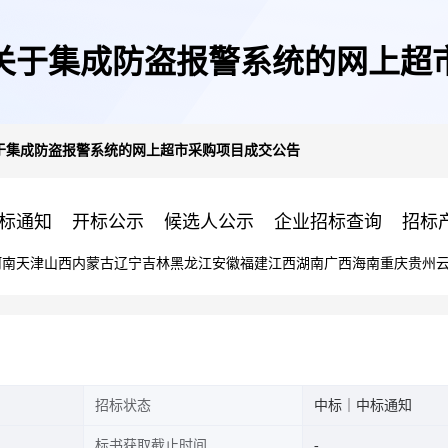
关于集成防盗报警系统的网上超
于集成防盗报警系统的网上超市采购项目成交公告
标通知
开标公示
候选人公示
企业招标查询
招标
河南
天津
山西
内蒙古
辽宁
吉林
黑龙江
安徽
福建
江西
湖南
广西
海南
重庆
贵州
招标状态
中标｜中标通知
标书获取截止时间