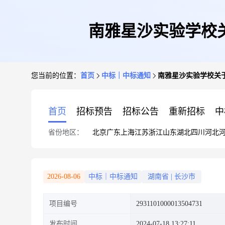
南雅星沙实验学校
您当前的位置：
首页
中标｜中标通知
南雅星沙实验学校关
首页
招标预告
招标公告
重新招标
中
省份地区：
北京
广东
上海
江苏
浙江
山东
湖北
四川
河北
2026-08-06
中标｜中标通知
湖南省
|
长沙市
项目编号
2931101000013504731
发布时间
2024-07-18 13:27:11