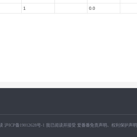
1
0.0
读
沪ICP备19012628号-1
我已阅读并接受
爱番番免责声明
、
权利保护声明