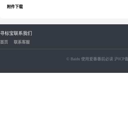
附件下载
寻标宝
联系我们
首页
联系客服
© Baidu
使用爱番番前必读
沪ICP备
NEW
HOT