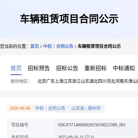
车辆租赁项目合同公示
您当前的位置：
首页
中标｜合同公告
车辆租赁项目合同公示
首页
招标预告
招标公告
重新招标
中标通知
省份地区：
北京
广东
上海
江苏
浙江
山东
湖北
四川
河北
河南
天津
山
2026-08-06
中标｜合同公告
山东省
|
德州市
项目编号
SDGP371400000202501002258B_001
发布时间
2025-09-16 11:57:11