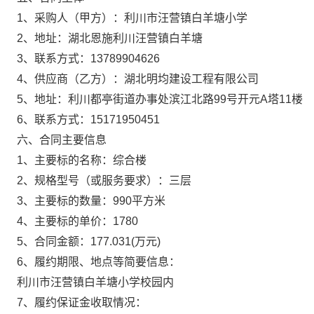
1、采购人（甲方）：
利川市汪营镇白羊塘小学
2、地址：
湖北恩施利川汪营镇白羊塘
3、联系方式：
13789904626
4、供应商（乙方）：
湖北明均建设工程有限公司
5、地址：
利川都亭街道办事处滨江北路99号开元A塔11楼
6、联系方式：
15171950451
六、合同主要信息
1、主要标的名称：
综合楼
2、规格型号（或服务要求）：
三层
3、主要标的数量：
990平方米
4、主要标的单价：
1780
5、合同金额：
177.031
(万元)
6、履约期限、地点等简要信息：
利川市汪营镇白羊塘小学校园内
7、履约保证金收取情况：