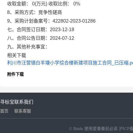
收取金额：
0(万元)
收取比例：
0%
8、采购方式：
竞争性磋商
9、采购计划备案号：
422802-2023-01286
七、合同签订日期：
2023-12-18
八、合同公告日期：
2024-07-12
九、其他补充事宜：
相关下载
利川市汪营镇白羊塘小学综合楼新建项目施工合同_已压缩.pd
附件下载
寻标宝
联系我们
首页
联系客服
© Baidu
使用爱番番前必读
沪ICP备