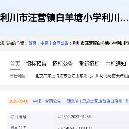
利川市汪营镇白羊塘小学利川市
您当前的位置：
首页
中标｜合同公告
利川市汪营镇白羊塘小学利川市
汪营镇白羊塘小学综合楼工程项
首页
招标预告
招标公告
重新招标
中标通知
省份地区：
北京
广东
上海
江苏
浙江
山东
湖北
四川
河北
河南
天津
山
目合同公告
2026-08-08
中标｜合同公告
湖北省
|
恩施土家族苗族自治州
|
项目编号
422802-2023-01286
发布时间
2024-07-13 08:43:21