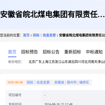
安徽省皖北煤电集团有限责任公
您当前的位置：
首页
招标｜信息变更
安徽省皖北煤电集团有限责任公
司公司职工教育中心煤矿安全作
首页
招标预告
招标公告
重新招标
中标通知
省份地区：
北京
广东
上海
江苏
浙江
山东
湖北
四川
河北
河南
天津
山
业实操智能考试系统设备采购项
2026-08-06
招标｜信息变更
安徽省
|
宿州市
|
埇桥区
项目编号
目招标文件变更公告
发布时间
2024-08-26 22:12:48