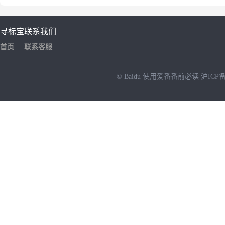
寻标宝
联系我们
首页
联系客服
© Baidu
使用爱番番前必读
沪ICP备
NEW
HOT
暂时没有搜索结果…