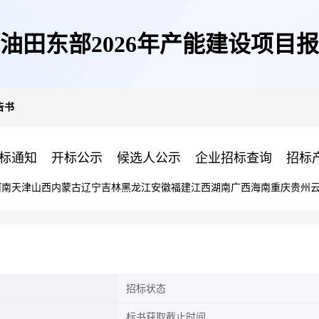
油田东部2026年产能建设项目
告书
标通知
开标公示
候选人公示
企业招标查询
招标
河南
天津
山西
内蒙古
辽宁
吉林
黑龙江
安徽
福建
江西
湖南
广西
海南
重庆
贵州
招标状态
标书获取截止时间