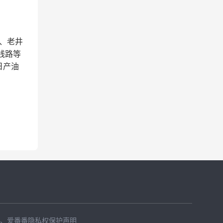
口、老井
 线路等
日产油
、
爱番番隐私权保护声明