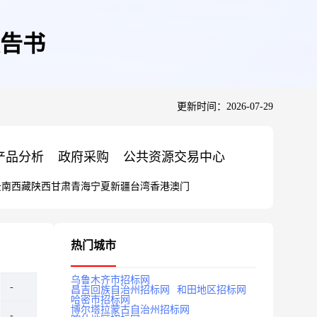
报告书
更新时间：2026-07-29
产品分析
政府采购
公共资源交易中心
云南
西藏
陕西
甘肃
青海
宁夏
新疆
台湾
香港
澳门
热门城市
乌鲁木齐市招标网
昌吉回族自治州招标网
和田地区招标网
哈密市招标网
博尔塔拉蒙古自治州招标网