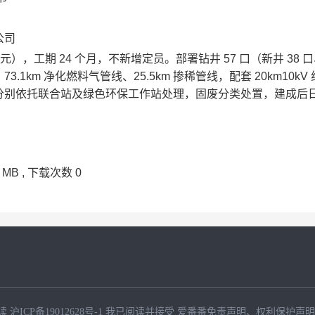
公司
 万元），工期 24 个月，不新增定员。部署钻井 57 口（新井 38 
、73.1km 净化燃料气管线、25.5km 掺稀管线，配套 20km10kV
分别依托联合站及绿色环保工作站处理，固废分类处置，建成后
4 MB
, 下载次数
0
读
沪ICP备19012628号-1
我已阅读并接受
爱番番免责声明
、
权利保护声明