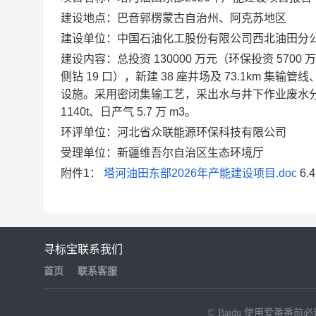
建设地点：巴音郭楞蒙古自治州、阿克苏地区
建设单位：中国石油化工股份有限公司西北油田分
建设内容：总投资 130000 万元（环保投资 5700
侧钻 19 口），新建 38 座井场及 73.1km 集输管线
设施。采用密闭集输工艺，采出水与井下作业废水
1140t、日产气 5.7 万 m3。
环评单位：河北省众联能源环保科技有限公司
受理单位：新疆维吾尔自治区生态环境厅
附件1：
塔河油田东部2026年产能建设项目.doc
6.
寻标宝
联系我们
首页
联系客服
© Baidu
使用爱番番前必