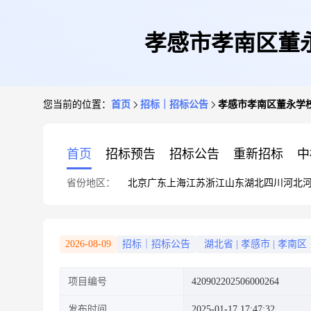
孝感市孝南区董
您当前的位置：
首页
招标｜招标公告
孝感市孝南区董永学
首页
招标预告
招标公告
重新招标
中
省份地区：
北京
广东
上海
江苏
浙江
山东
湖北
四川
河北
2026-08-09
招标｜招标公告
湖北省
|
孝感市
|
孝南区
项目编号
420902202506000264
发布时间
2025-01-17 17:47:32