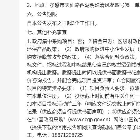
2、地点：
孝感市天仙路西湖明珠清风苑四号幢一单元
六、公告期限
自本公告发布之日起3个工作日。
七、其他补充事宜
1. 政府集中采购项目：否； 2.资金来源：区级
环保产品政策；（2）政府采购促进中小企业发展
购支持脱贫攻坚的政策；（4）落实合同融资政策，
标文件、招标过程和中标结果使自己的权益受到损
机构提出质疑。质疑提出时间以提供书面质疑书记载
价咨询报告，并配合完成项目投资评审；6.合同履
项目的特定资格要求：（1）项目负责人要求：拟
在本单位注册；（2）投标截止时间前有相关任何
加本项目投标活动前三年（响应文件递交截止时间
记录（供应商须自行提供书面声明）；②供应商须在“信用中国
在“中国政府采购”（www.ccgp.gov.cn）网
（提供下载的信用报告和网页查询截图加盖公章予
工，电话：18671208725