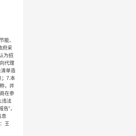
购节能、
政府采
认为招
向代理
量清单造
；7.本
称，并
商在参
大违法
报告”，
信息
：王