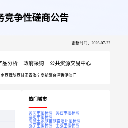
务竞争性磋商公告
更新时间：2026-07-22
产品分析
政府采购
公共资源交易中心
云南
西藏
陕西
甘肃
青海
宁夏
新疆
台湾
香港
澳门
热门城市
黄冈市招标网
黄石市招标网
襄阳市招标网
恩施土家族苗族自治州招标网
咸宁市招标网
十堰市招标网