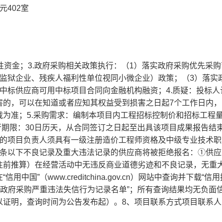
402室
财政性资金；3.政府采购相关政策执行：（1）落实政府采购优先采
（监狱企业、残疾人福利性单位视同小微企业）政策；（3）落实
中标供应商可用中标项目合同向金融机构融资；4.质疑：投标人
害的，可以在知道或者应知其权益受到损害之日起7个工作日内，
为准；5.采购需求：编制本项目内工程招标控制价和招标工程
行期限：30日历天，从合同签订之日起至出具该项目成果报告结束
派的项目负责人须具有一级注册造价工程师资格及中级专业技术职
一条以下不良记录及重大违法记录的供应商将被拒绝报名：①供应
往前推算）在经营活动中无违反商业道德劣迹和不良记录，无重
”（www.creditchina.gov.cn）网站中查询并下载“信用
站中查询“政府采购严重违法失信行为记录名单”；所有查询结果均无负面
以证明，查询时间为公告发布起）。8、项目联系方式项目联系人