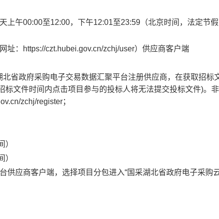
天上午
00:00
至
12:00
，下午
12:01
至
23:59
（北京时间，法定节假
://czt.hubei.gov.cn/zchj/user）供应商客户端
湖北省政府采购电子交易数据汇聚平台注册供应商，在获取招标
招标文件时间内点击项目参与的投标人将无法提交投标文件)。
n/zchj/register；
间）
间）
台供应商客户端，选择项目分包进入“国采湖北省政府电子采购云