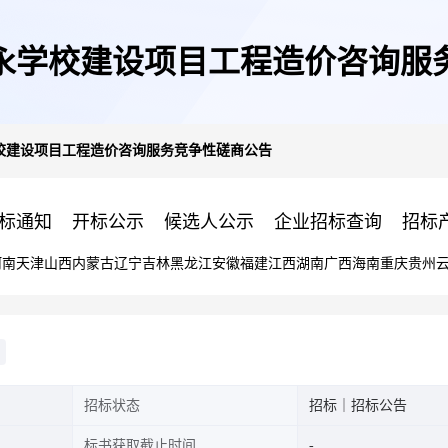
永学校建设项目工程造价咨询服
校建设项目工程造价咨询服务竞争性磋商公告
标通知
开标公示
候选人公示
企业招标查询
招标
河南
天津
山西
内蒙古
辽宁
吉林
黑龙江
安徽
福建
江西
湖南
广西
海南
重庆
贵州
招标状态
招标｜招标公告
标书获取截止时间