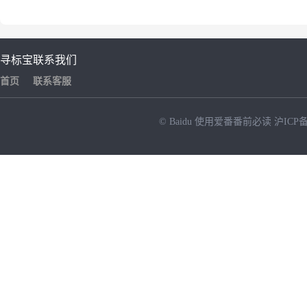
寻标宝
联系我们
首页
联系客服
© Baidu
使用爱番番前必读
沪ICP备
NEW
HOT
暂时没有搜索结果…