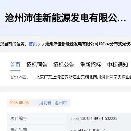
沧州沛佳新能源发电有限公司
您当前的位置：
首页
沧州沛佳新能源发电有限公司150kw分布式光
150kw分布式光伏项目-企业投
首页
招标预告
招标公告
重新招标
中标通知
省份地区：
北京
广东
上海
江苏
浙江
山东
湖北
四川
河北
河南
天津
山
资项目备案
2026-08-06
河北省
|
沧州市
项目编号
2506-130434-89-01-532225
发布时间
2025-06-20 10:48:54