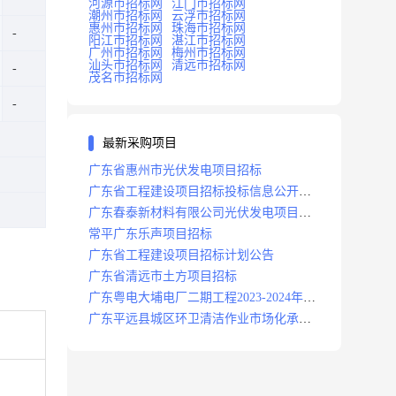
河源市招标网
江门市招标网
潮州市招标网
云浮市招标网
惠州市招标网
珠海市招标网
阳江市招标网
湛江市招标网
广州市招标网
梅州市招标网
汕头市招标网
清远市招标网
茂名市招标网
最新采购项目
广东省惠州市光伏发电项目招标
广东省工程建设项目招标投标信息公开目
录
广东春泰新材料有限公司光伏发电项目招
标
常平广东乐声项目招标
广东省工程建设项目招标计划公告
广东省清远市土方项目招标
广东粤电大埔电厂二期工程2023-2024年度
安保服务项目招标公告
广东平远县城区环卫清洁作业市场化承包
项目招标中标候选人公示