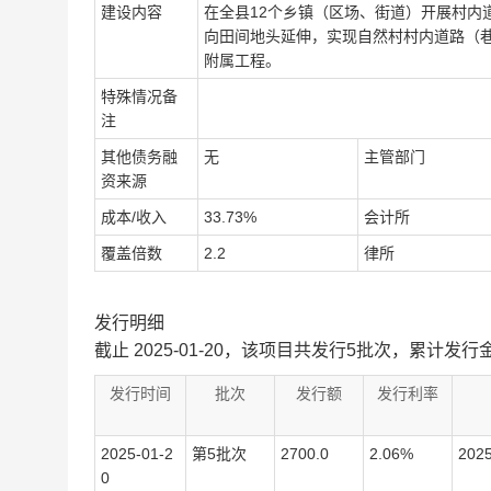
建设内容
在全县12个乡镇（区场、街道）开展村内
向田间地头延伸，实现自然村村内道路（巷
附属工程。
特殊情况备
注
其他债务融
无
主管部门
资来源
成本/收入
33.73%
会计所
覆盖倍数
2.2
律所
发行明细
截止 2025-01-20，该项目共发行5批次，累计发行金
发行时间
批次
发行额
发行利率
2025-01-2
第5批次
2700.0
2.06%
20
0