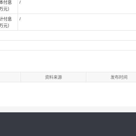
本付息
/
万元）
计付息
/
万元）
资料来源
发布时间