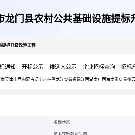
市龙门县农村公共基础设施提标
施提标升级改造工程
标通知
开标公示
候选人公示
企业招标查询
招标
河南
天津
山西
内蒙古
辽宁
吉林
黑龙江
安徽
福建
江西
湖南
广西
海南
重庆
贵州
招标状态
标书获取截止时间