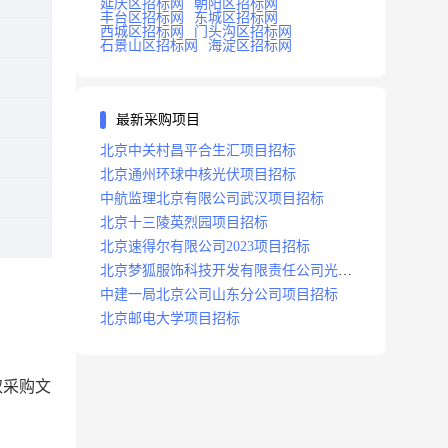
延庆区招标网
朝阳区招标网
丰台区招标网
东城区招标网
西城区招标网
门头沟区招标网
石景山区招标网
海淀区招标网
最新采购项目
北京中关村昌平合生汇项目招标
北京通州环球中核光伏项目招标
中航监理北京有限公司武汉项目招标
北京十三陵英烈园项目招标
北京速得尔有限公司2023项目招标
北京梦狐服饰科技开发有限责任公司光绿
能项目招标公告
中建一局北京公司山东分公司项目招标
北京邮电大学项目招标
取采购文