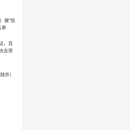
）被“信
名单
证，且
执业资
假日除外）