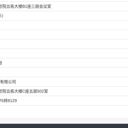
号院五栋大楼B1座三层会议室
币）
号
有限公司
院五栋大楼C座五层502室
76转8129