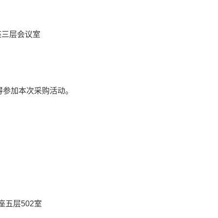
座三层会议室
得参加本次采购活动。
号
京）有限公司
号院五栋大楼C座五层502室
95176转8129