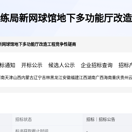
练局新网球馆地下多功能厅改造
新网球馆地下多功能厅改造工程竞争性磋商
标通知
开标公示
候选人公示
企业招标查询
招标
河南
天津
山西
内蒙古
辽宁
吉林
黑龙江
安徽
福建
江西
湖南
广西
海南
重庆
贵州
招标状态
招标｜招标公告
标书获取截止时间