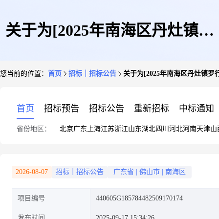
关于为[2025年南海区丹灶镇罗
您当前的位置：
首页
招标｜招标公告
关于为[2025年南海区丹灶镇
行小学课桌椅采购]公开选取[工
首页
招标预告
招标公告
重新招标
中标通知
省份地区：
北京
广东
上海
江苏
浙江
山东
湖北
四川
河北
河南
天津
山
程造价咨询]机构的公告
2026-08-07
招标｜招标公告
广东省
|
佛山市
|
南海区
项目编号
440605G185784482509170174
发布时间
2025-09-17 15:34:26