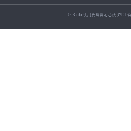
© Baidu
使用爱番番前必读
沪ICP备
NEW
HOT
暂时没有搜索结果…