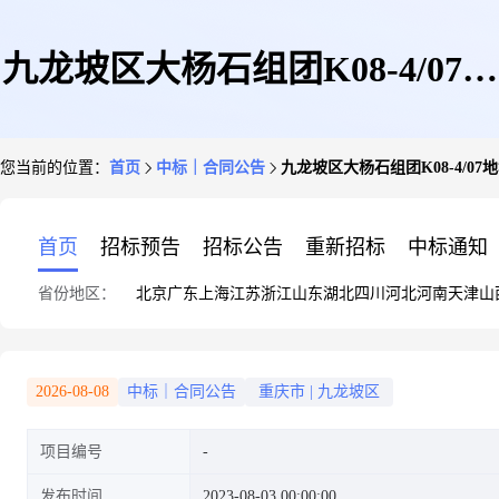
九龙坡区大杨石组团K08-4/07地
您当前的位置：
首页
中标｜合同公告
九龙坡区大杨石组团K08-4/
块及周边道路土壤污染修复项目
首页
招标预告
招标公告
重新招标
中标通知
省份地区：
北京
广东
上海
江苏
浙江
山东
湖北
四川
河北
河南
天津
山
效果评估采购公告
2026-08-08
中标｜合同公告
重庆市
|
九龙坡区
项目编号
发布时间
2023-08-03 00:00:00