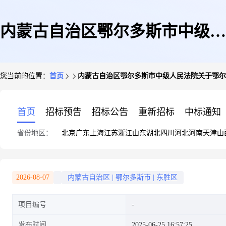
内蒙古自治区鄂尔多斯市中级人
您当前的位置：
首页
内蒙古自治区鄂尔多斯市中级人民法院关于鄂尔多
民法院关于鄂尔多斯市东胜区永
首页
招标预告
招标公告
重新招标
中标通知
省份地区：
北京
广东
上海
江苏
浙江
山东
湖北
四川
河北
河南
天津
山
昌路47号万家惠铁西市场D区
2026-08-07
内蒙古自治区
|
鄂尔多斯市
|
东胜区
项目编号
40437房产(第一次拍卖)的公告
发布时间
2025-06-25 16:57:25