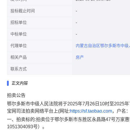
投标截止时间
招标单位
中标单位
代理单位
内蒙古自治区鄂尔多斯市中级
相关产品
房产
联系方式
正文内容
拍卖公告
鄂尔多斯市中级人民法院将于
202
5
年
7
月
26
日
10
时至
202
5
年
宝网司法拍卖网络平台上
(网址:
https://sf.taobao.com
，户名
一、拍卖标的
:拍卖位于鄂尔多斯市东胜区
永昌路
47号万家
1051304093号）
。