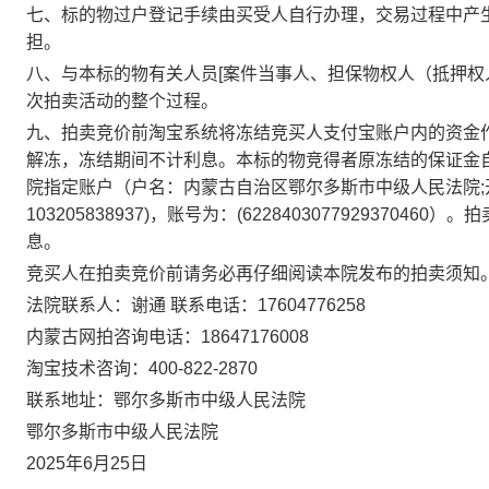
七、标的物过户登记手续由买受人自行办理，交易过程中产
担。
八、与本标的物有关人员
[案件当事人、担保物权人（抵押权
次拍卖活动的整个过程。
九
、拍卖竞价前淘宝系统将冻结竞买人支付宝账户内的资金
解冻，冻结期间不计利息。本标的物竞得者原冻结的保证金
院指定账户（户名：内蒙古自治区鄂尔多斯市中级人民法院
103205838937
)，账号为：(
6228403077929370460
）。拍
息。
竞买人在拍卖竞价前请务必再仔细阅读本院发布的拍卖须知
法院联系人：谢通
联系电话：
17604776258
内蒙古网拍咨询电话：
18647176008
淘宝技术咨询：
400-822-2870
联系地址：鄂尔多斯市中级人民法院
鄂尔多斯市中级人民法院
202
5
年
6
月
25
日