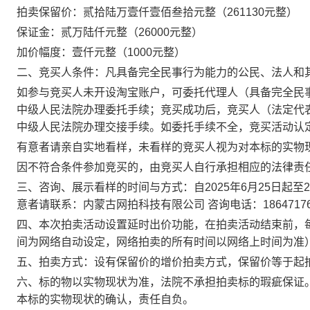
拍卖保留价：
贰拾陆万壹仟壹佰叁拾元整
（
261130元整
）
保证金：
贰万陆仟元整（
26000元整）
加价幅度：壹
仟
元整（
1000元整）
二、竞买人条件：凡具备完全民事行为能力的公民、法人和
如参与竞买人未开设淘宝账户，可委托代理人（具备完全民
中级人民法院办理委托手续；竞买成功后，竞买人（法定代
中级人民法院办理交接手续。如委托手续不全，竞买活动认
有意者请亲自实地看样，未看样的竞买人视为对本标的实物
因不符合条件参加竞买的，由竞买人自行承担相应的法律责
三、咨询、展示看样的时间与方式：
自
202
5
年
6
月
25
日起至
2
意者请联系：内蒙古网拍科技有限公司 咨询电话：18647176
四、本次拍卖活动设置延时出价功能，在拍卖活动结束前，
间为网络自动设定，网络拍卖的所有时间以网络上时间为准
五、拍卖方式：设有保留价的增价拍卖方式，保留价等于起
六、标的物以实物现状为准，法院不承担拍卖标的瑕疵保证
本标的实物现状的确认，责任自负。