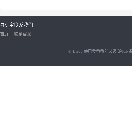
寻标宝
联系我们
首页
联系客服
© Baidu
使用爱番番前必读
沪ICP备
NEW
HOT
暂时没有搜索结果…