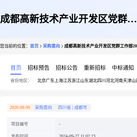
成都高新技术产业开发区党群工
您当前的位置：
首页
采购意向
成都高新技术产业开发区党群工作部202
作部2024年度政府采购意向公告
首页
招标预告
招标公告
重新招标
中标通知
省份地区：
北京
广东
上海
江苏
浙江
山东
湖北
四川
河北
河南
天津
山
(第10批)
2026-08-09
采购意向
四川省
|
成都市
项目编号
发布时间
2024-09-27 11:02:23