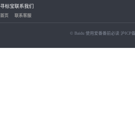
寻标宝
联系我们
首页
联系客服
© Baidu
使用爱番番前必读
沪ICP备
NEW
HOT
暂时没有搜索结果…