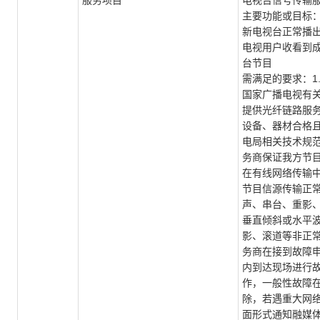
服务项目
电视台信号传输
主要功能或目标
新电视台正常播
电视用户收看到
台节目
需满足的要求：1
国家广播电视有
提供光纤链路服
设备、器材合格
电局相关技术规范
务商保证我方节
在有线网络传输
节目信源传输正
声、串台、重影
垂直倾斜或水平
影、滚道等非正常
务商在接到故障申
内到达现场进行
作，一般性故障在
除，若遇重大网
面形式通知融媒体