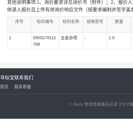
其他说明事项:1、询价要求详见询价书（附件）；2、报价
统录入报价且上传有效询价响应文件（按要求编制并签字盖章
序号
标的编号
标的名称
规格型号
数量
1
0950278111
五金杂项
-
1.0
788
寻标宝
联系我们
首页
联系客服
© Baidu
使用爱番番前必读
沪ICP备
NEW
HOT