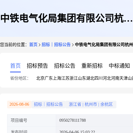
中铁电气化局集团有限公司杭州
您当前的位置：
首页
招标｜招标公告
中铁电气化局集团有限公司杭州
市城市轨道交通10号线二、三期
首页
招标预告
招标公告
重新招标
中标通知
省份地区：
北京
广东
上海
江苏
浙江
山东
湖北
四川
河北
河南
天津
山
工程机电装修及系统工程施工项
2026-08-06
招标｜招标公告
浙江省
|
杭州市
|
余杭区
项目编号
0950278111788
目水表等采购询价书
发布时间
2026-04-06 15:03:22