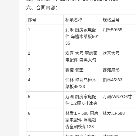
六、合同内容：
序号
标项名称
规格型号
1
润禾 厨房家电配
润禾50*35
件 乌檀木菜板50*
35
2
欢喜 大号 厨房家
欢喜大号
电配件 盛黑大勺
3
鑫诺 餐垫
鑫诺扇形
4
俏林 整块乌檀木
俏林45*33
菜板45*33
5
万洲 厨房家电配
万洲/WNZO6寸
件 1.2厘 6寸冰夹
6
林发;LF 588 厨房
林发;LF588
家电配件 浮雕银
杏皇朝筷架123