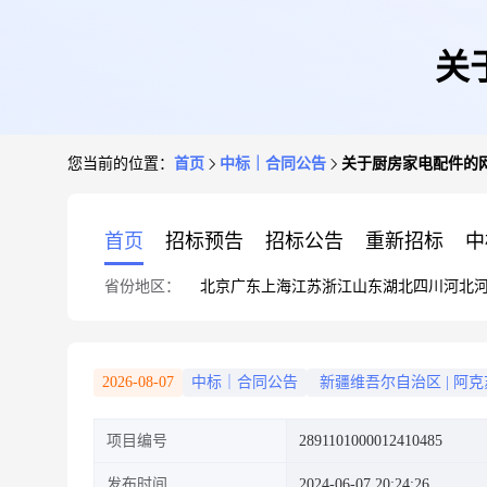
关
您当前的位置：
首页
中标｜合同公告
关于厨房家电配件的
首页
招标预告
招标公告
重新招标
中
省份地区：
北京
广东
上海
江苏
浙江
山东
湖北
四川
河北
2026-08-07
中标｜合同公告
新疆维吾尔自治区
|
阿克
项目编号
2891101000012410485
发布时间
2024-06-07 20:24:26