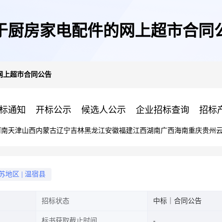
于厨房家电配件的网上超市合同
网上超市合同公告
标通知
开标公示
候选人公示
企业招标查询
招标
河南
天津
山西
内蒙古
辽宁
吉林
黑龙江
安徽
福建
江西
湖南
广西
海南
重庆
贵州
苏地区
|
温宿县
招标状态
中标｜合同公告
标书获取截止时间