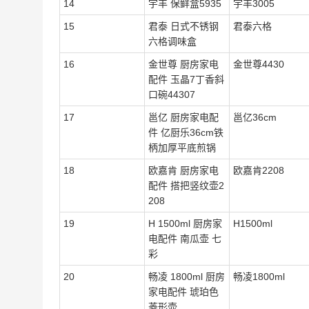
14
宇丰 保鲜盒5935
宇丰3005
15
君泰 日式不锈钢
君泰六格
六格调味盒
16
金世尊 厨房家电
金世尊4430
配件 玉晶7丁香斜
口碗44307
17
邕亿 厨房家电配
邕亿36cm
件 亿厨乐36cm铁
柄加厚平底煎锅
18
欧嘉肯 厨房家电
欧嘉肯2208
配件 搭把竖纹壶2
208
19
H 1500ml 厨房家
H1500ml
电配件 南瓜壶 七
彩
20
畅凌 1800ml 厨房
畅凌1800ml
家电配件 琥珀色
菱形壶