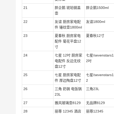
21
胖企鹅 琥珀钢盖
胖企鹅1500ml
壶
22
友谊 厨房家电配
友谊1800ml
件 锤纹壶1800ml
23
夏春秋 厨房家电
夏春秋12寸
配件 菊花平盘12
寸
24
七星 12吋 厨房家
七星/sevenstars1
电配件 反边无纹
2吋
盘12寸
25
七星 厨房家电配
七星/sevenstars1
件 厚边陶盘12寸
2
26
三角 奶锅 电饭锅
三角23L
23L
27
雅风玻璃壶8129
无品牌8129
28
丽尊 12345 酒店
丽尊12345