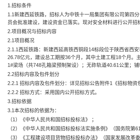
1.招标条件
1.
1新建
西延铁路
，招标人为
中铁十一局集团有限公司第四分
员会
批准建设，建设资金已落实。现对
安全材料
进行公开招
2.项目概况与招标内容
2.1项目概况
2.1.1
西延铁路
：
新建西延高铁西铜段
14标段位于陕西省西安
26.78亿元，建设总工期按36个月，其中土建工程18个月。
1#梁场（共748孔箱梁预制架设）；无砟轨道40.61公里
2.2招标内容及包件划分
2.2.1 招标内容及包件划分：详见招标公告附件1《招标物
2.2.2 招标方式：采用国内公开招标方式。
3.招标依据
3.1本次招标的依据为：
（
1）《中华人民共和国招标投标法》
；
（
2）《中华人民共和国招标投标法实施条例》（国务院第6
（
3）《工程建设项目货物招标投标办法》（国家发展改革委