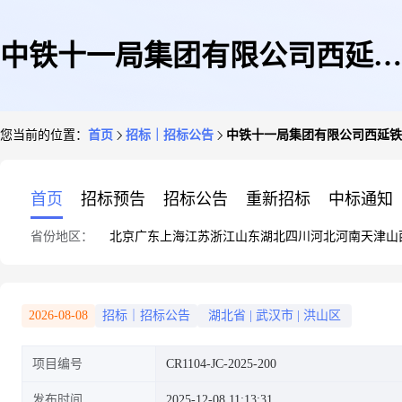
中铁十一局集团有限公司西延铁
您当前的位置：
首页
招标｜招标公告
中铁十一局集团有限公司西延铁
路项目安全材料招标采购公告
首页
招标预告
招标公告
重新招标
中标通知
省份地区：
北京
广东
上海
江苏
浙江
山东
湖北
四川
河北
河南
天津
山
2026-08-08
招标｜招标公告
湖北省
|
武汉市
|
洪山区
项目编号
CR1104-JC-2025-200
发布时间
2025-12-08 11:13:31