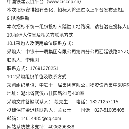
中国铁建云
链
平台（
www.crccep.cn
）
本次招标安排如有变化，招标人将通过以上平台发布通知。
9.现场踏勘
本次招标不统一组织投标人踏勘工地路况，请各潜在投标人
10.招标人信息及相关方联系方式
10.1
采购
人及使用单位联系方式：
采购
人：
中铁十一局集团有限公司第四分公司西延铁路
XYZ
联系人：李晓刚
联系方式：
17691378251
10.2
采购
组织单位及联系方式
采购
组织单位：
中铁十一局集团有限公司物资设备集中采购
地址：
湖北省武汉市佳园路
21号408室
采购
文件答疑联系人：
段
先生
电话：
18271257115
投标保证金退还联系人：
关女士
固话：
027-51005405
邮箱：
14614485@qq.com
网站系统技术支持：
4006296888