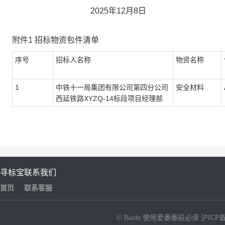
2025
年
12
月
8
日
附件
1
招标物资包件清单
序号
招标人名称
物资名称
1
中铁十一局集团有限公司第四分公司
安全材料
西延铁路
XYZQ-14标段项目经理部
寻标宝
联系我们
首页
联系客服
© Baidu
使用爱番番前必读
沪ICP备