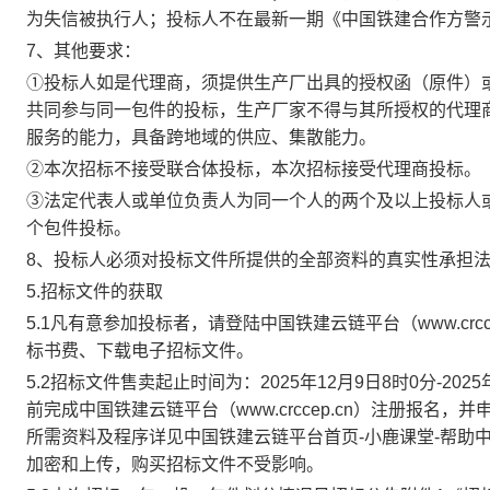
为失信被执行人；投标人不在最新一期《中国铁建合作方警
7
、其他要求：
①投标人如是代理商，须提供生产厂出具的授权函（原件）
共同参与同一包件的投标，生产厂家不得与其所授权的代理
服务的能力，具备跨地域的供应、集散能力。
②本次招标不接受联合体投标，本次招标接受代理商投标。
③法定代表人或单位负责人为同一个人的两个及以上投标人
个包件投标。
8、投标人必须对投标文件所提供的全部资料的真实性承担
5.招标文件的获取
5.1凡有意参加投标者，请登陆中国铁建
云链
平台（
www.crcc
标书费、下载电子招标文件。
5.2招标文件售卖
起
止时间为：
2025
年
12
月
9
日
8
时
0
分
-2025
前完成中国铁建
云链
平台（
www.crccep.cn
）注册报名，并
所需资料及程序详见
中国
铁建
云链平台
首页
-小鹿课堂-帮助
加密和上传，购买招标文件不受影响。