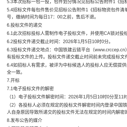
5.3本次招标一包一投，包件划分情况见招标公告附件1《招
5.4招标文件每包件售价见招标公告附件1
《招标物资包件清
号
，
缴纳时间为每日
17：00之前，
售后不退
。
6.投标文件的递交
6.1此次招标投标人需制作电子投标文件，并使用CA锁对
6.2投标文件递交截止时间：
2026
年
1
月
5
日
10
时
0
分
。
6.3投标文件递交地点：中国铁建
云链平台
（
www.crccep.cn
有投标文件的上传。
投标文件递交截止时间前未完成投标文
6.4如招标人有需求，被评为中标候选人的投标人应无偿提
全一致。
7.开标
7.1电子投标文件的解密
（
1）电子投标文件解密时间：
2026
年
1
月
5
日
10
时
0
分至
11
（
2）各投标人必须在规定的投标文件解密时间内登录中国
人自身原因导致所递交的投标文件无法在规定的时间内解密
8.发布公告的媒介