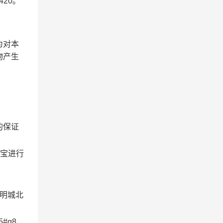
20。
。
为对本
物产生
的保证
付宝进行
明城北
5#q8