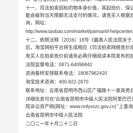
十一、司法拍卖因标的物本身价值，其起拍价、保
能会碰到当天限额无法支付的情况，请竞买人根据
询，网址：
http://www.taobao.com/market/paimai/sf-helpcenter
十二、依照法释〔2016〕18号《最高人民法院
后，淘宝网拍平台将生成相应《司法拍卖网络竞价
竞买人在拍卖竞价前请务必再仔细阅读本院发布的
法院监督电话：0871-64096842
咨询看样安排联系电话：18087962420
淘宝技术咨询：400-822-2870
联系地址：云南省昆明市西山区广福路十一家具旁
详细信息可在“云南省昆明市中级人民法院阿里巴巴司法拍卖网络平
院诉讼资产网(网址：www.rmfysszc.gov.cn) ”上查
云南省昆明市中级人民法院
二〇二一年十月二十二日