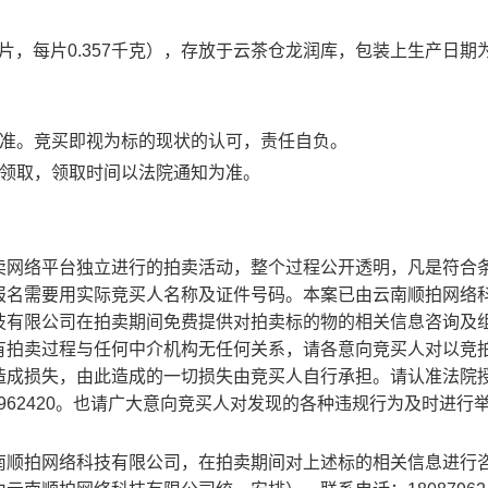
2片，每片0.357千克），存放于云茶仓龙润库，包装上生产日期为
为准。竞买即视为标的现状的认可，责任自负。
库领取，领取时间以法院通知为准。
卖网络平台独立进行的拍卖活动，整个过程公开透明，凡是符合
报名需要用实际竞买人名称及证件号码。本案已由云南顺拍网络
技有限公司在拍卖期间免费提供对拍卖标的物的相关信息咨询及
有拍卖过程与任何中介机构无任何关系，请各意向竞买人对以竞
造成损失，由此造成的一切损失由竞买人自行承担。请认准法院
7962420。也请广大意向竞买人对发现的各种违规行为及时进行
南顺拍网络科技有限公司，在拍卖期间对上述标的相关信息进行