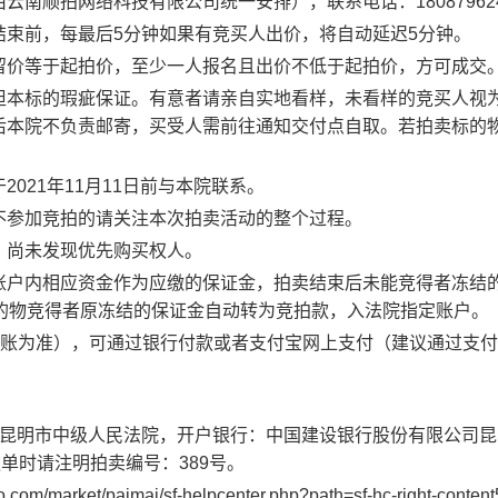
南顺拍网络科技有限公司统一安排），联系电话：180879624
束前，每最后5分钟如果有竞买人出价，将自动延迟5分钟。
留价等于起拍价，至少一人报名且出价不低于起拍价，方可成交
担本标的瑕疵保证。有意者请亲自实地看样，未看样的竞买人视
后本院不负责邮寄，买受人需前往通知交付点自取。若拍卖标的
021年11月11日前与本院联系。
不参加竞拍的请关注本次拍卖活动的整个过程。
，尚未发现优先购买权人。
账户内相应资金作为应缴的保证金，拍卖结束后未能竞得者冻结
的物竞得者原冻结的保证金自动转为竞拍款，入法院指定账户。
纳（到账为准），可通过银行付款或者支付宝网上支付（建议通过支
省昆明市中级人民法院，开户银行：中国建设银行股份有限公司昆
写交款单时请注明拍卖编号：389号。
et/paimai/sf-helpcenter.php?path=sf-hc-right-content