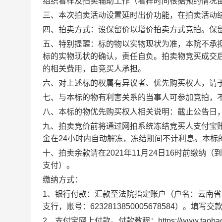
组织看样及拍卖辅助工作（看样时间根据预约情况由云
三、本次拍卖活动设置延时出价功能，在拍卖活动结
四、拍卖方式：设保留价以增价拍卖方式竞拍。保
五、特别提醒：标的物以实物现状为准，本院不承
标的实物现状的确认，责任自负。拍卖物竞买成交
的相关费用，由竞买人承担。
六、对上述标的权属有异议者、优先购买权人，请于2
七、与本标的物有利害关系的当事人可参加竞拍，
八、本标的物优先购买权人相关说明：截止公告日
九、拍卖竞价前将通过网拍系统冻结竞买人支付宝
金在24小时内自动解冻，冻结期间不计利息。本标
十、拍卖余款请在2021年11月24日16时前缴
支付）。
缴纳方式：
1、银行付款：汇款至法院指定账户（户名：云南
支行，账号：6232813850005678584）。填
2、支付宝网上付款。付款教程：https://www.taobao.com/mark