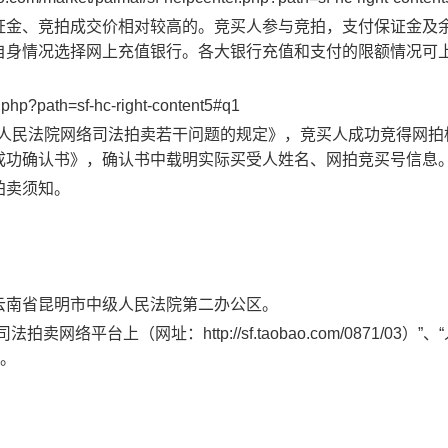
证金、竞拍成交价相对较高的。竞买人参与竞拍，支付保证金及
自身情况选择网上充值银行。各大银行充值和支付的限额情况可
.php?path=sf-hc-right-content5#q1
关于人民法院网络司法拍卖若干问题的规定》，竞买人成功竞得网拍
成功确认书》，确认书中载明实际买受人姓名、网拍竞买号信息
拍卖须知。
云南省昆明市中级人民法院第二办公区。
台上（网址：http://sf.taobao.com/0871/03）”、
询。