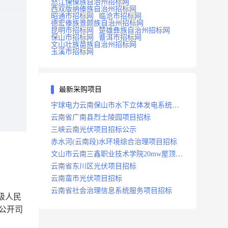
怒江傈僳族自治州招标网
西双版纳傣族自治州招标网
昭通市招标网
临沧市招标网
德宏傣族景颇族自治州招标网
昆明市招标网
楚雄彝族自治州招标网
保山市招标网
普洱市招标网
文山壮族苗族自治州招标网
玉溪市招标网
最新采购项目
宇球电力云南保山市水下立体发电系统项
目招标
云南省广南县烈士陵园项目招标
三峡云南光伏项目招标公示
赤水河(云南段)水环境综合治理项目招标
文山市云南三鑫职业技术学院20mw屋顶分
布式光伏设计施工总承包(epc)项目招标
云南省东川区光伏项目招标
云南蛮市光伏项目招标
云南省社会治理信息系统服务项目招标
中级人民
行公开司