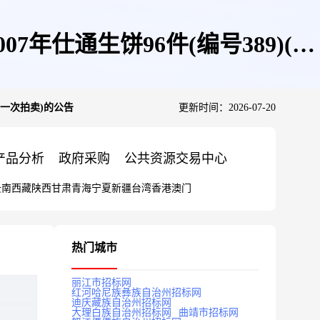
仕通生饼96件(编号389)(第
第一次拍卖)的公告
更新时间：2026-07-20
产品分析
政府采购
公共资源交易中心
云南
西藏
陕西
甘肃
青海
宁夏
新疆
台湾
香港
澳门
热门城市
丽江市招标网
红河哈尼族彝族自治州招标网
迪庆藏族自治州招标网
大理白族自治州招标网
曲靖市招标网