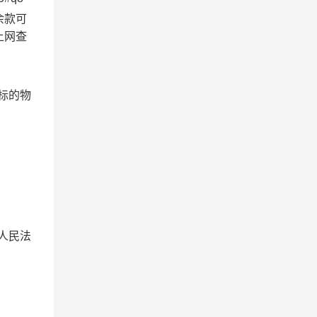
余款可
上网查
标的物
。
“人民法