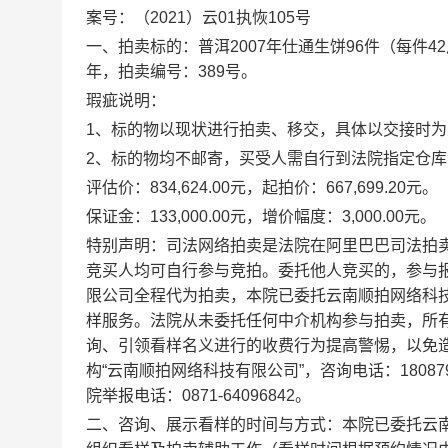
案号：（2021）云01执恢105号
一、拍卖标的：普洱2007年仕通生饼96件（每件4
年，拍卖编号：389号。
瑕疵说明：
1、标的物以现状进行拍卖、移交，具体以交接时
2、标的物均不邮寄，买受人需自行到法院指定仓
评估价：834,624.00元，起拍价：667,699.20元。
保证金：133,000.00元，增价幅度：3,000.00元。
特别声明：司法网络拍卖是法院在阿里巴巴司法拍
竞买人均可自行参与竞拍。委托他人竞买的，参与
限公司全程代为拍卖，本院已委托云南顺拍网络科
样服务。法院从未委托任何中介机构参与拍卖，所
询、引领看样名义进行的收费行为提高警惕，以免
构“云南顺拍网络科技有限公司”，咨询电话：1808
院举报电话：0871-64096842。
二、咨询、展示看样的时间与方式：本院已委托云