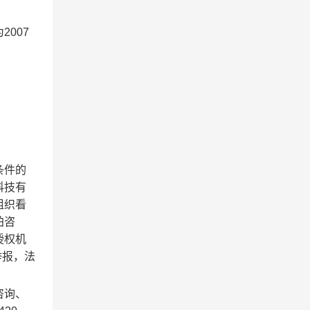
2007
条件的
科技有
组织看
拍咨
授权机
举报，法
咨询、