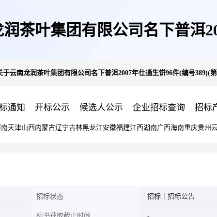
茶叶集团有限公司名下普洱2007年
于云南龙润茶叶集团有限公司名下普洱2007年仕通生饼96件(编号389)(
一次拍卖)的公告
标通知
开标公示
候选人公示
企业招标查询
招标
河南
天津
山西
内蒙古
辽宁
吉林
黑龙江
安徽
福建
江西
湖南
广西
海南
重庆
贵州
招标状态
招标｜招标公告
标书获取截止时间