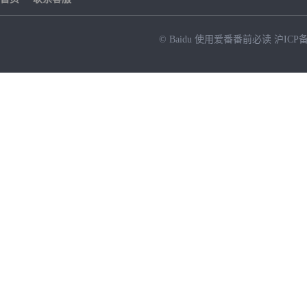
© Baidu
使用爱番番前必读
沪ICP备
NEW
HOT
暂时没有搜索结果…