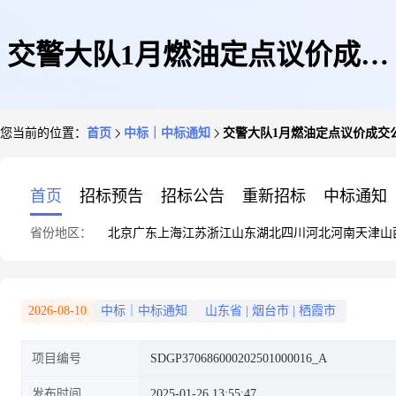
交警大队1月燃油定点议价成交
您当前的位置：
首页
中标｜中标通知
交警大队1月燃油定点议价成交
公告
首页
招标预告
招标公告
重新招标
中标通知
省份地区：
北京
广东
上海
江苏
浙江
山东
湖北
四川
河北
河南
天津
山
2026-08-10
中标｜中标通知
山东省
|
烟台市
|
栖霞市
项目编号
SDGP370686000202501000016_A
发布时间
2025-01-26 13:55:47