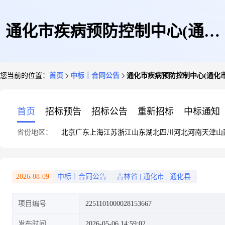
通化市疾病预防控制中心(通化
您当前的位置：
首页
中标｜合同公告
通化市疾病预防控制中心(通化
市卫生监督所)的合同公告
首页
招标预告
招标公告
重新招标
中标通知
省份地区：
北京
广东
上海
江苏
浙江
山东
湖北
四川
河北
河南
天津
山
2026-08-09
中标｜合同公告
吉林省
|
通化市
|
通化县
项目编号
2251101000028153667
发布时间
2026-05-06 14:59:02