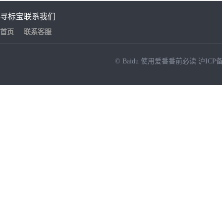
寻标宝
联系我们
首页
联系客服
© Baidu
使用爱番番前必读
沪ICP备
NEW
HOT
暂时没有搜索结果…