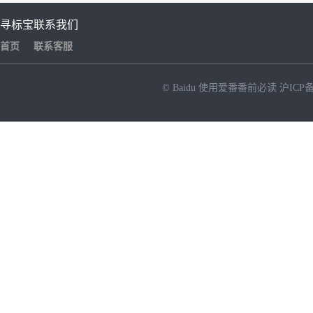
寻标宝
联系我们
首页
联系客服
© Baidu
使用爱番番前必读
沪ICP备
NEW
HOT
暂时没有搜索结果…