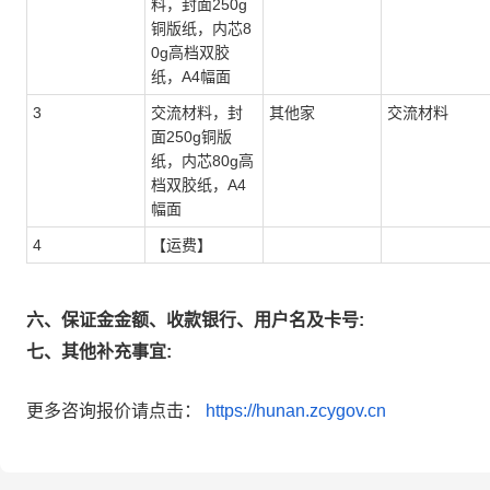
料，封面250g
铜版纸，内芯8
0g高档双胶
纸，A4幅面
3
交流材料，封
其他家
交流材料
面250g铜版
纸，内芯80g高
档双胶纸，A4
幅面
4
【运费】
六、保证金金额、收款银行、用户名及卡号:
七、其他补充事宜:
更多咨询报价请点击：
https://hunan.zcygov.cn