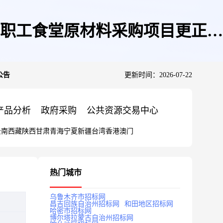
年职工食堂原材料采购项目更正公
公告
更新时间：2026-07-22
产品分析
政府采购
公共资源交易中心
云南
西藏
陕西
甘肃
青海
宁夏
新疆
台湾
香港
澳门
热门城市
乌鲁木齐市招标网
昌吉回族自治州招标网
和田地区招标网
哈密市招标网
博尔塔拉蒙古自治州招标网