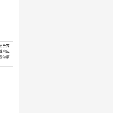
愿放弃
性响应
现做废