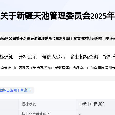
关于新疆天池管理委员会2025
有限公司关于新疆天池管理委员会2025年职工食堂原材料采购项目更正
告
标通知
开标公示
候选人公示
企业招标查询
招标
河南
天津
山西
内蒙古
辽宁
吉林
黑龙江
安徽
福建
江西
湖南
广西
海南
重庆
贵州
回族自治州
|
阜康市
招标状态
中标｜中标通知
标书获取截止时间