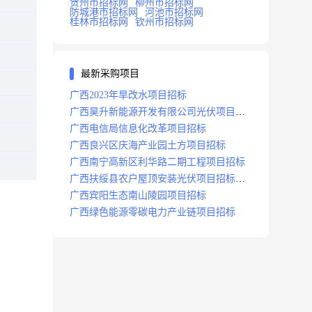
贺州市招标网
柳州市招标网
防城港市招标网
河池市招标网
桂林市招标网
钦州市招标网
最新采购项目
广西2023年旱改水项目招标
广西昊升新能源开发有限公司光伏项目招
标
广西电信局信息化改革项目招标
广西良兴区庆海产业园土方项目招标
广西南宁高新区利华路二期工程项目招标
广西扶绥县农户屋顶安装光伏项目招标公
告
广西宾阳生态南山陵园项目招标
广西绿色能源零碳电力产业链项目招标