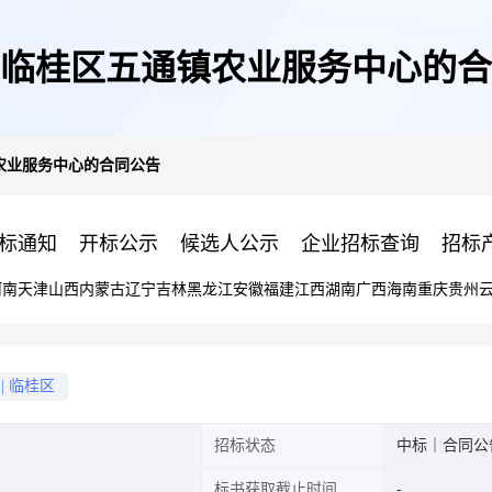
临桂区五通镇农业服务中心的合
农业服务中心的合同公告
标通知
开标公示
候选人公示
企业招标查询
招标
河南
天津
山西
内蒙古
辽宁
吉林
黑龙江
安徽
福建
江西
湖南
广西
海南
重庆
贵州
|
临桂区
招标状态
中标｜合同公
标书获取截止时间