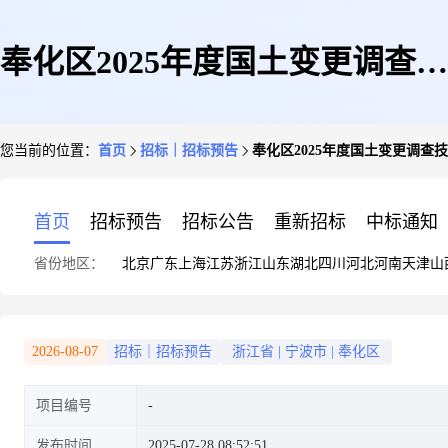
奉化区2025年度国土变更调查技
您当前的位置：
首页
招标｜招标预告
奉化区2025年度国土变更调查
术服务项目需求公示
首页
招标预告
招标公告
重新招标
中标通知
省份地区：
北京
广东
上海
江苏
浙江
山东
湖北
四川
河北
河南
天津
山
2026-08-07
招标｜招标预告
浙江省
|
宁波市
|
奉化区
项目编号
发布时间
2025-07-28 08:52:51