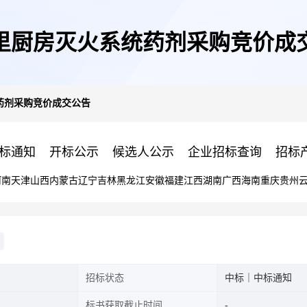
里厨房灭火系统药剂采购竞价成
药剂采购竞价成交公告
标通知
开标公示
候选人公示
企业招标查询
招标
河南
天津
山西
内蒙古
辽宁
吉林
黑龙江
安徽
福建
江西
湖南
广西
海南
重庆
贵州
招标状态
中标｜中标通知
标书获取截止时间