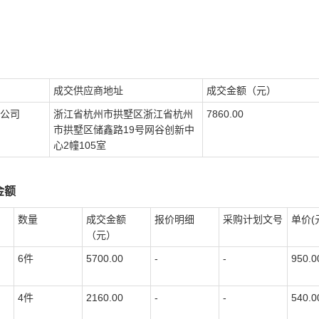
成交供应商地址
成交金额（元）
公司
浙江省杭州市拱墅区浙江省杭州
7860.00
市拱墅区储鑫路19号网谷创新中
心2幢105室
金额
数量
成交金额
报价明细
采购计划文号
单价(
（元）
6件
5700.00
-
-
950.0
4件
2160.00
-
-
540.0