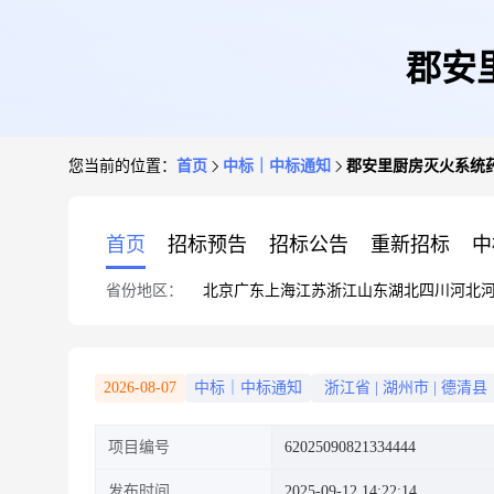
郡安
您当前的位置：
首页
中标｜中标通知
郡安里厨房灭火系统
首页
招标预告
招标公告
重新招标
中
省份地区：
北京
广东
上海
江苏
浙江
山东
湖北
四川
河北
2026-08-07
中标｜中标通知
浙江省
|
湖州市
|
德清县
项目编号
62025090821334444
发布时间
2025-09-12 14:22:14