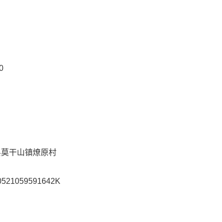
0
县莫干山镇燎原村
0521059591642K