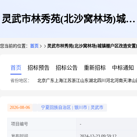
灵武市林秀苑(北沙窝林场)城镇
您当前的位置：
首页
灵武市林秀苑(北沙窝林场)城镇棚户区改造安置
棚户区改造安置房北侧规划道路
首页
招标预告
招标公告
重新招标
中标通知
省份地区：
北京
广东
上海
江苏
浙江
山东
湖北
四川
河北
河南
天津
山
及配套工程(快速通道-双创路)
2026-08-06
宁夏回族自治区
|
银川市
|
灵武市
项目编号
发布时间
2024-12-23 09:59:12