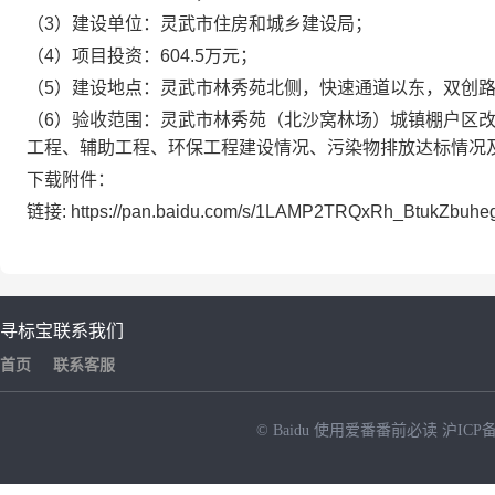
（3）建设单位：灵武市住房和城乡建设局；
（4）项目投资：604.5万元；
（5）建设地点：灵武市林秀苑北侧，快速通道以东，双创
（6）验收范围：灵武市林秀苑（北沙窝林场）城镇棚户区改
工程、辅助工程、环保工程建设情况、污染物排放达标情况
下载附件：
链接: https://pan.baidu.com/s/1LAMP2TRQxRh_BtukZbuh
寻标宝
联系我们
首页
联系客服
© Baidu
使用爱番番前必读
沪ICP备
NEW
HOT