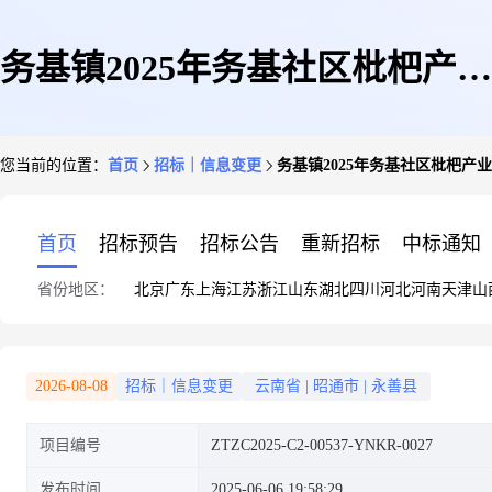
务基镇2025年务基社区枇杷产业
您当前的位置：
首页
招标｜信息变更
务基镇2025年务基社区枇杷产
园建设项目更正公告
首页
招标预告
招标公告
重新招标
中标通知
省份地区：
北京
广东
上海
江苏
浙江
山东
湖北
四川
河北
河南
天津
山
2026-08-08
招标｜信息变更
云南省
|
昭通市
|
永善县
项目编号
ZTZC2025-C2-00537-YNKR-0027
发布时间
2025-06-06 19:58:29