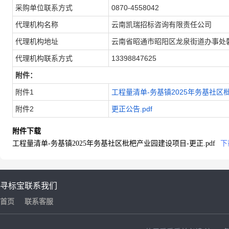
采购单位联系方式
0870-4558042
代理机构名称
云南凯瑞招标咨询有限责任公司
代理机构地址
云南省昭通市昭阳区龙泉街道办事处馨
代理机构联系方式
13398847625
附件：
附件1
工程量清单-务基镇2025年务基社区枇
附件2
更正公告.pdf
附件下载
工程量清单-务基镇2025年务基社区枇杷产业园建设项目-更正.pdf
下
寻标宝
联系我们
首页
联系客服