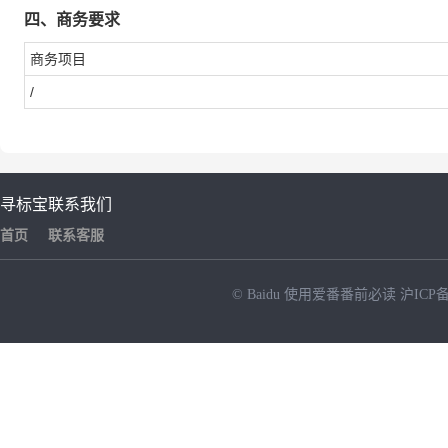
四、商务要求
商务项目
/
寻标宝
联系我们
首页
联系客服
© Baidu
使用爱番番前必读
沪ICP备
NEW
HOT