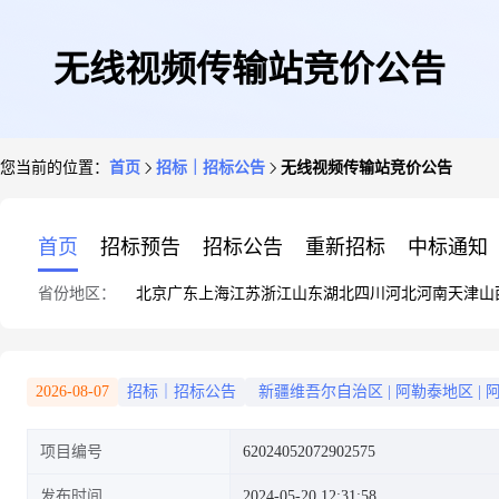
无线视频传输站竞价公告
您当前的位置：
首页
招标｜招标公告
无线视频传输站竞价公告
首页
招标预告
招标公告
重新招标
中标通知
省份地区：
北京
广东
上海
江苏
浙江
山东
湖北
四川
河北
河南
天津
山
2026-08-07
招标｜招标公告
新疆维吾尔自治区
|
阿勒泰地区
|
项目编号
62024052072902575
发布时间
2024-05-20 12:31:58